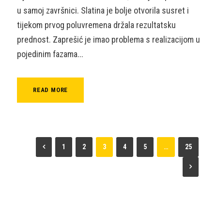
u samoj završnici. Slatina je bolje otvorila susret i
tijekom prvog poluvremena držala rezultatsku
prednost. Zaprešić je imao problema s realizacijom u
pojedinim fazama...
READ MORE
1
2
3
4
5
…
25