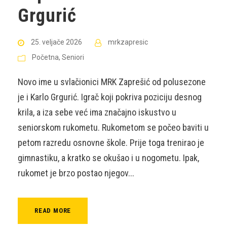
Grgurić
25. veljače 2026
mrkzapresic
Početna
,
Seniori
Novo ime u svlačionici MRK Zaprešić od polusezone
je i Karlo Grgurić. Igrač koji pokriva poziciju desnog
krila, a iza sebe već ima značajno iskustvo u
seniorskom rukometu. Rukometom se počeo baviti u
petom razredu osnovne škole. Prije toga trenirao je
gimnastiku, a kratko se okušao i u nogometu. Ipak,
rukomet je brzo postao njegov...
READ MORE