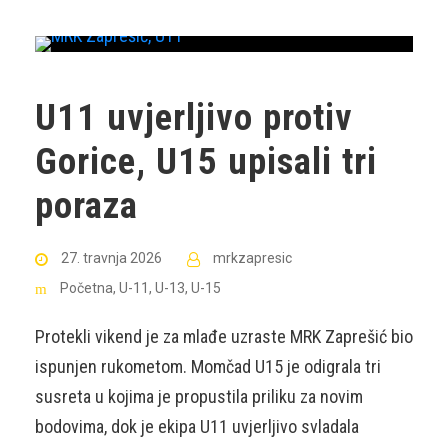
U11 uvjerljivo protiv
Gorice, U15 upisali tri
poraza
27. travnja 2026
mrkzapresic
Početna
,
U-11
,
U-13
,
U-15
Protekli vikend je za mlađe uzraste MRK Zaprešić bio
ispunjen rukometom. Momčad U15 je odigrala tri
susreta u kojima je propustila priliku za novim
bodovima, dok je ekipa U11 uvjerljivo svladala