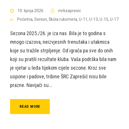
10. lipnja 2026
mrkzapresic
Početna
,
Seniori
,
Škola rukometa
,
U-11
,
U-13
,
U-15
,
U-17
Sezona 2025./26. je iza nas. Bila je to godina s
mnogo izazova, neizvjesnih trenutaka i utakmica
koje su tražile strpljenje. Od igrača pa sve do onih
koji su pratili rezultate kluba. Vaša podrška bila nam
je vjetar u leđa tijekom cijele sezone. Kroz sve
uspone i padove, tribine ŠRC Zaprešić nisu bile
prazne. Navijači su...
READ MORE