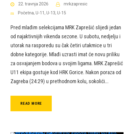
22. travnja 2026
mrkzapresic
Početna
,
U-11
,
U-13
,
U-15
Pred mlađim selekcijama MRK Zaprešić slijedi jedan
od najaktivnijih vikenda sezone. U subotu, nedjelju i
utorak na rasporedu su čak četiri utakmice u tri
dobne kategorije. Mlađi uzrasti imat će novu priliku
za osvajanjem bodova u svojim ligama. MRK Zaprešić
U11 ekipa gostuje kod HRK Gorice. Nakon poraza od
Zagreba (24:29) u prethodnom kolu, sokolići...
READ MORE