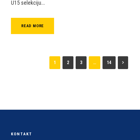
U15 selekciju...
READ MORE
1
2
3
…
14
KONTAKT