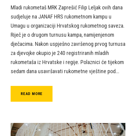
Mladi rukometaš MRK Zaprešić Filip Leljak ovih dana
sudjeluje na JANAF HRS rukometnom kampu u
Umagu u organizaciji Hrvatskog rukometnog saveza.
Riječ je o drugom turnusu kampa, namijenjenom
dječacima. Nakon uspješno završenog prvog turnusa
za djevojke okupio je 240 registriranih mladih
rukometaša iz Hrvatske i regije. Polaznici će tijekom
sedam dana usavršavati rukometne vještine pod...
READ MORE