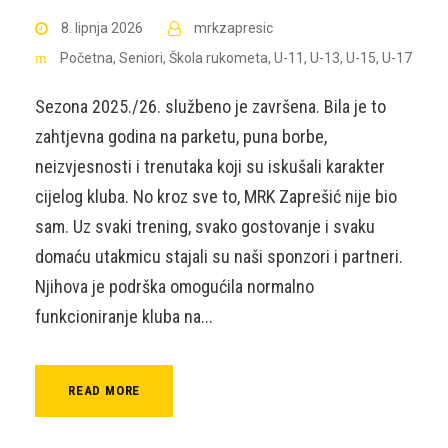
8. lipnja 2026
mrkzapresic
Početna
,
Seniori
,
Škola rukometa
,
U-11
,
U-13
,
U-15
,
U-17
Sezona 2025./26. službeno je završena. Bila je to
zahtjevna godina na parketu, puna borbe,
neizvjesnosti i trenutaka koji su iskušali karakter
cijelog kluba. No kroz sve to, MRK Zaprešić nije bio
sam. Uz svaki trening, svako gostovanje i svaku
domaću utakmicu stajali su naši sponzori i partneri.
Njihova je podrška omogućila normalno
funkcioniranje kluba na...
READ MORE