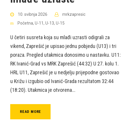
10. svibnja 2026
mrkzapresic
Početna
,
U-11
,
U-13
,
U-15
U četiri susreta koja su mlađi uzrasti odigrali za
vikend, Zaprešić je upisao jednu pobjedu (U13) i tri
poraza. Pregled utakmica donosimo u nastavku. U11:
RK Ivanić-Grad vs MRK Zaprešić (44:32) U 27. kolu 1.
HRL U11, Zaprešić je u nedjelju prijepodne gostovao
u Križu i izgubio od Ivanić-Grada rezultatom 32:44
(18:20). Utakmica je otvorena...
READ MORE