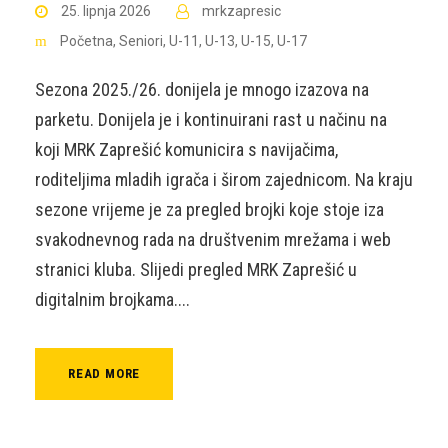
25. lipnja 2026
mrkzapresic
Početna
,
Seniori
,
U-11
,
U-13
,
U-15
,
U-17
Sezona 2025./26. donijela je mnogo izazova na
parketu. Donijela je i kontinuirani rast u načinu na
koji MRK Zaprešić komunicira s navijačima,
roditeljima mladih igrača i širom zajednicom. Na kraju
sezone vrijeme je za pregled brojki koje stoje iza
svakodnevnog rada na društvenim mrežama i web
stranici kluba. Slijedi pregled MRK Zaprešić u
digitalnim brojkama....
READ MORE