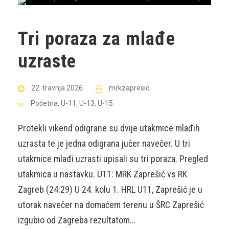
Tri poraza za mlađe
uzraste
22. travnja 2026
mrkzapresic
Početna
,
U-11
,
U-13
,
U-15
Protekli vikend odigrane su dvije utakmice mlađih
uzrasta te je jedna odigrana jučer navečer. U tri
utakmice mlađi uzrasti upisali su tri poraza. Pregled
utakmica u nastavku. U11: MRK Zaprešić vs RK
Zagreb (24:29) U 24. kolu 1. HRL U11, Zaprešić je u
utorak navečer na domaćem terenu u ŠRC Zaprešić
izgubio od Zagreba rezultatom...