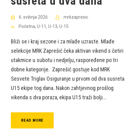
susreta u dva dana
6. svibnja 2026
mrkzapresic
Početna
,
U-11
,
U-13
,
U-15
Bliži se i kraj sezone i za mlađe uzraste. Mlađe
selekcije MRK Zaprešić čeka aktivan vikend s četiri
utakmice u subotu i nedjelju, raspoređene po tri
dobne kategorije. Zaprešić gostuje kod MRK
Sesvete Triglav Osiguranje u prvom od dva susreta
U15 ekipe tog dana. Nakon zahtjevnog prošlog
vikenda s dva poraza, ekipa U15 traži bolji...
READ MORE