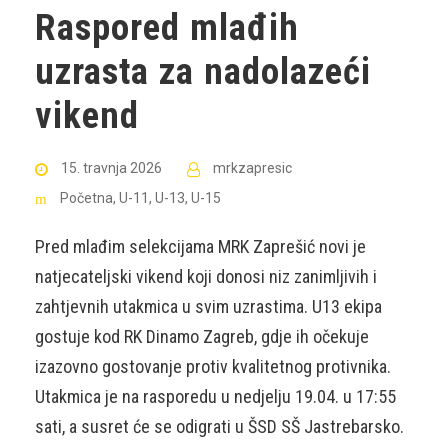
Raspored mlađih
uzrasta za nadolazeći
vikend
15. travnja 2026
mrkzapresic
Početna
,
U-11
,
U-13
,
U-15
Pred mlađim selekcijama MRK Zaprešić novi je
natjecateljski vikend koji donosi niz zanimljivih i
zahtjevnih utakmica u svim uzrastima. U13 ekipa
gostuje kod RK Dinamo Zagreb, gdje ih očekuje
izazovno gostovanje protiv kvalitetnog protivnika.
Utakmica je na rasporedu u nedjelju 19.04. u 17:55
sati, a susret će se odigrati u ŠSD SŠ Jastrebarsko.