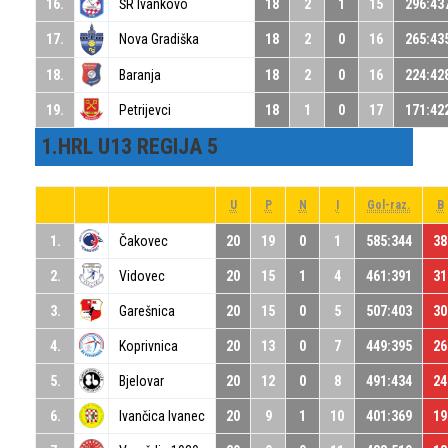
16.
ŠR Ivankovo
18
2
1
15
296:43
17.
Nova Gradiška
18
2
0
16
265:43
18.
Baranja
18
2
0
16
224:42
19.
Petrijevci
18
1
0
17
171:42
1.HRL U13 REGIJA 5
U
P
N
I
Gol-raz.
B
1.
Čakovec
20
19
0
1
585:344
38
2.
Vidovec
20
15
1
4
461:391
31
3.
Garešnica
20
15
0
5
507:403
30
4.
Koprivnica
20
13
0
7
449:395
26
5.
Bjelovar
20
12
0
8
491:434
24
6.
Ivančica Ivanec
20
9
1
10
401:369
19