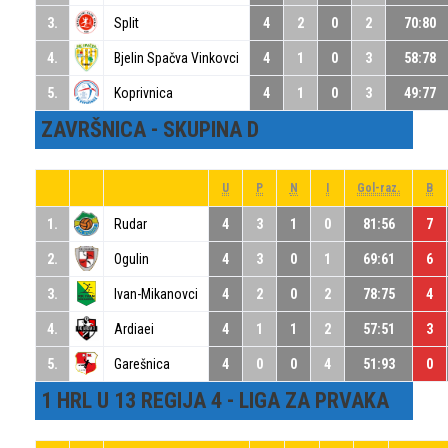
3.
Split
4
2
0
2
70:80
4.
Bjelin Spačva Vinkovci
4
1
0
3
58:78
5.
Koprivnica
4
1
0
3
49:77
ZAVRŠNICA - SKUPINA D
U
P
N
I
Gol-raz.
B
1.
Rudar
4
3
1
0
81:56
7
2.
Ogulin
4
3
0
1
69:61
6
3.
Ivan-Mikanovci
4
2
0
2
78:75
4
4.
Ardiaei
4
1
1
2
57:51
3
5.
Garešnica
4
0
0
4
51:93
0
1 HRL U 13 REGIJA 4 - LIGA ZA PRVAKA