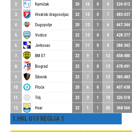
2.
Kamičak
20
16
0
4
524:412
3.
Hrvatski dragovoljac
22
15
0
7
483:437
4.
Dugopolje
20
13
1
6
447:344
5.
Vodice
22
13
0
9
428:377
6.
Jerkovac
20
11
0
9
384:342
7.
BM 07
22
9
1
12
458:480
8.
Biograd
22
9
0
13
478:491
9.
Šibenik
22
7
2
13
385:483
10.
Ploče
20
6
0
14
407:438
11.
Trilj
22
3
1
18
326:518
12.
Hvar
22
1
1
20
368:566
1.HRL U13 REGIJA 1