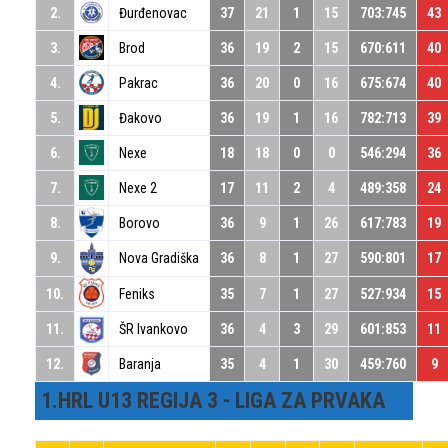
2.
Đurđenovac
37
21
1
15
703:745
43
3.
Brod
36
19
2
15
670:611
40
4.
Pakrac
36
20
0
16
675:674
40
5.
Đakovo
36
19
1
16
782:713
39
6.
Nexe
18
18
0
0
546:294
36
7.
Nexe 2
17
11
2
4
489:358
24
8.
Borovo
36
9
1
26
617:783
19
9.
Nova Gradiška
36
8
1
27
590:801
17
10.
Feniks
35
7
1
27
527:934
15
11.
ŠR Ivankovo
36
4
3
29
601:853
11
12.
Baranja
35
4
1
30
459:760
9
1.HRL U13 REGIJA 3 - LIGA ZA PRVAKA