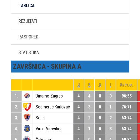
TABLICA
REZULTATI
RASPORED
STATISTIKA
ZAVRŠNICA - SKUPINA A
U
P
N
I
Gol-raz.
1.
Dinamo Zagreb
4
4
0
0
96:55
2.
Sedmerac Karlovac
4
3
0
1
76:71
3.
Solin
4
2
0
2
63:74
4.
Viro - Virovitica
4
1
0
3
63:74
5.
Čakovec
4
0
0
4
60:84