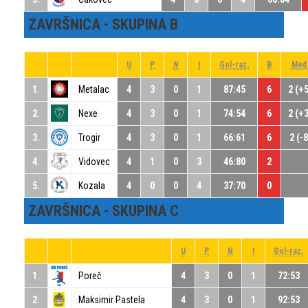
ZAVRŠNICA - SKUPINA B
U
P
N
I
Gol-raz.
B
Međ
1.
Metalac
4
3
0
1
87:45
6
2 (+
2.
Nexe
4
3
0
1
74:54
6
2 (+
3.
Trogir
4
3
0
1
66:61
6
2 (-8
4.
Vidovec
4
1
0
3
46:80
2
5.
Kozala
4
0
0
4
37:70
0
ZAVRŠNICA - SKUPINA C
U
P
N
I
Gol-raz.
1.
Poreč
4
3
0
1
72:53
2.
Maksimir Pastela
4
3
0
1
92:53