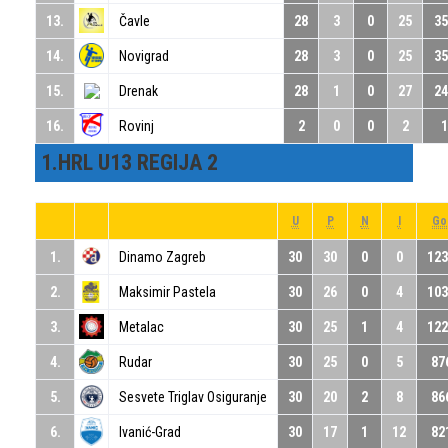
13.
Čavle
28
3
0
25
35
14.
Novigrad
28
3
0
25
35
15.
Drenak
28
1
0
27
24
16.
Rovinj
2
0
0
2
1
1.HRL U13 REGIJA 2
U
P
N
I
Go
1.
Dinamo Zagreb
30
30
0
0
123
2.
Maksimir Pastela
30
26
0
4
103
3.
Metalac
30
25
1
4
122
4.
Rudar
30
25
0
5
87
5.
Sesvete Triglav Osiguranje
30
20
2
8
86
6.
Ivanić-Grad
30
17
1
12
82