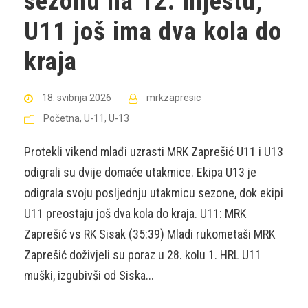
sezonu na 12. mjestu,
U11 još ima dva kola do
kraja
18. svibnja 2026
mrkzapresic
Početna
,
U-11
,
U-13
Protekli vikend mlađi uzrasti MRK Zaprešić U11 i U13
odigrali su dvije domaće utakmice. Ekipa U13 je
odigrala svoju posljednju utakmicu sezone, dok ekipi
U11 preostaju još dva kola do kraja. U11: MRK
Zaprešić vs RK Sisak (35:39) Mladi rukometaši MRK
Zaprešić doživjeli su poraz u 28. kolu 1. HRL U11
muški, izgubivši od Siska...