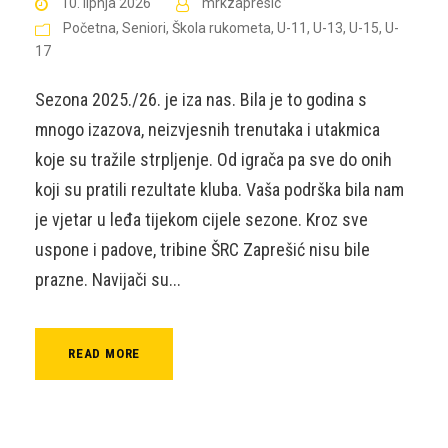
10. lipnja 2026
mrkzapresic
Početna
,
Seniori
,
Škola rukometa
,
U-11
,
U-13
,
U-15
,
U-
17
Sezona 2025./26. je iza nas. Bila je to godina s
mnogo izazova, neizvjesnih trenutaka i utakmica
koje su tražile strpljenje. Od igrača pa sve do onih
koji su pratili rezultate kluba. Vaša podrška bila nam
je vjetar u leđa tijekom cijele sezone. Kroz sve
uspone i padove, tribine ŠRC Zaprešić nisu bile
prazne. Navijači su...
READ MORE