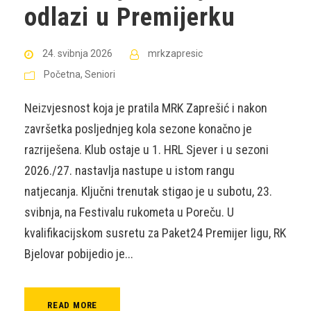
odlazi u Premijerku
24. svibnja 2026
mrkzapresic
Početna
,
Seniori
Neizvjesnost koja je pratila MRK Zaprešić i nakon
završetka posljednjeg kola sezone konačno je
razriješena. Klub ostaje u 1. HRL Sjever i u sezoni
2026./27. nastavlja nastupe u istom rangu
natjecanja. Ključni trenutak stigao je u subotu, 23.
svibnja, na Festivalu rukometa u Poreču. U
kvalifikacijskom susretu za Paket24 Premijer ligu, RK
Bjelovar pobijedio je...
READ MORE