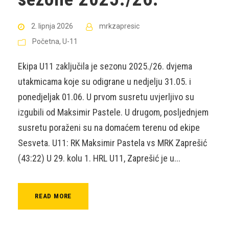
2. lipnja 2026
mrkzapresic
Početna
,
U-11
Ekipa U11 zaključila je sezonu 2025./26. dvjema
utakmicama koje su odigrane u nedjelju 31.05. i
ponedjeljak 01.06. U prvom susretu uvjerljivo su
izgubili od Maksimir Pastele. U drugom, posljednjem
susretu poraženi su na domaćem terenu od ekipe
Sesveta. U11: RK Maksimir Pastela vs MRK Zaprešić
(43:22) U 29. kolu 1. HRL U11, Zaprešić je u...
READ MORE