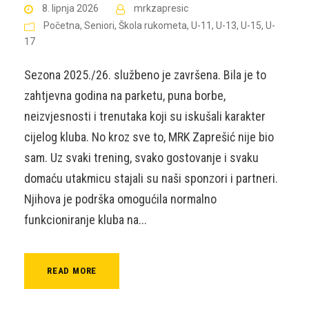
8. lipnja 2026
mrkzapresic
Početna
,
Seniori
,
Škola rukometa
,
U-11
,
U-13
,
U-15
,
U-
17
Sezona 2025./26. službeno je završena. Bila je to
zahtjevna godina na parketu, puna borbe,
neizvjesnosti i trenutaka koji su iskušali karakter
cijelog kluba. No kroz sve to, MRK Zaprešić nije bio
sam. Uz svaki trening, svako gostovanje i svaku
domaću utakmicu stajali su naši sponzori i partneri.
Njihova je podrška omogućila normalno
funkcioniranje kluba na...
READ MORE