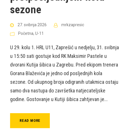
sezone
27. svibnja 2026
mrkzapresic
Početna
,
U-11
U 29. kolu 1. HRL U11, Zaprešić u nedjelju, 31. svibnja
u 15:50 sati gostuje kod RK Maksimir Pastele u
dvorani Kutija šibica u Zagrebu. Pred ekipom trenera
Gorana Blaževića je jedno od posljednjih kola
sezone. Od ukupnog broja odigranih utakmica ostaju
samo dva nastupa do završetka natjecateljske
godine. Gostovanje u Kutiji šibica zahtjevan je...
READ MORE