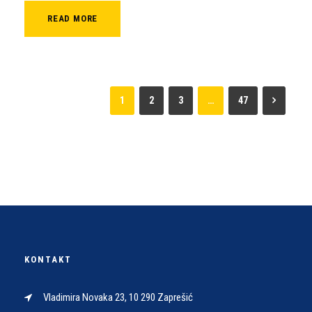
READ MORE
1
2
3
…
47
KONTAKT
Vladimira Novaka 23, 10 290 Zaprešić