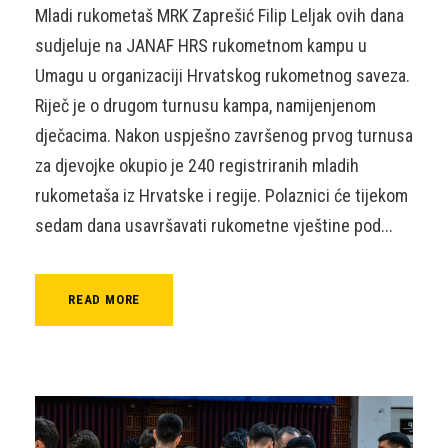
Mladi rukometaš MRK Zaprešić Filip Leljak ovih dana
sudjeluje na JANAF HRS rukometnom kampu u
Umagu u organizaciji Hrvatskog rukometnog saveza.
Riječ je o drugom turnusu kampa, namijenjenom
dječacima. Nakon uspješno završenog prvog turnusa
za djevojke okupio je 240 registriranih mladih
rukometaša iz Hrvatske i regije. Polaznici će tijekom
sedam dana usavršavati rukometne vještine pod...
READ MORE