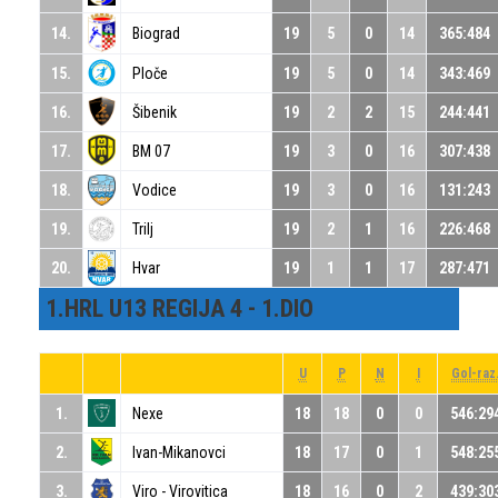
14.
Biograd
19
5
0
14
365:484
15.
Ploče
19
5
0
14
343:469
16.
Šibenik
19
2
2
15
244:441
17.
BM 07
19
3
0
16
307:438
18.
Vodice
19
3
0
16
131:243
19.
Trilj
19
2
1
16
226:468
20.
Hvar
19
1
1
17
287:471
1.HRL U13 REGIJA 4 - 1.DIO
U
P
N
I
Gol-raz
1.
Nexe
18
18
0
0
546:29
2.
Ivan-Mikanovci
18
17
0
1
548:25
3.
Viro - Virovitica
18
16
0
2
439:30