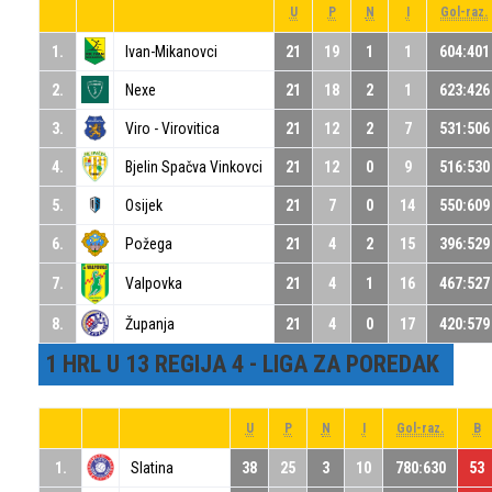
U
P
N
I
Gol-raz.
1.
Ivan-Mikanovci
21
19
1
1
604:401
2.
Nexe
21
18
2
1
623:426
3.
Viro - Virovitica
21
12
2
7
531:506
4.
Bjelin Spačva Vinkovci
21
12
0
9
516:530
5.
Osijek
21
7
0
14
550:609
6.
Požega
21
4
2
15
396:529
7.
Valpovka
21
4
1
16
467:527
8.
Županja
21
4
0
17
420:579
1 HRL U 13 REGIJA 4 - LIGA ZA POREDAK
U
P
N
I
Gol-raz.
B
1.
Slatina
38
25
3
10
780:630
53