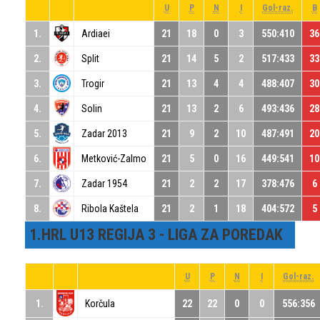
U
P
N
I
Gol-raz.
B
1.
Ardiaei
21
18
0
3
550:410
36
2.
Split
21
14
5
2
517:433
33
3.
Trogir
21
13
4
4
488:407
30
4.
Solin
21
13
2
6
493:436
28
5.
Zadar 2013
21
9
2
10
487:491
20
6.
Metković-Zalmo
21
5
0
16
449:541
10
7.
Zadar 1954
21
2
2
17
378:476
6
8.
Ribola Kaštela
21
2
1
18
404:572
5
1.HRL U13 REGIJA 3 - LIGA ZA POREDAK
U
P
N
I
Gol-raz.
1.
Korčula
22
22
0
0
556:356