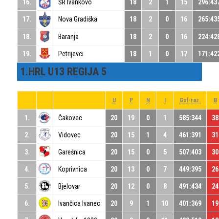
16.
ŠR Ivankovo
18
2
1
15
296:43
17.
Nova Gradiška
18
2
0
16
265:43
18.
Baranja
18
2
0
16
224:42
19.
Petrijevci
18
1
0
17
171:42
1.HRL U13 REGIJA 5
U
P
N
I
Gol-raz.
B
1.
Čakovec
20
19
0
1
585:344
38
2.
Vidovec
20
15
1
4
461:391
31
3.
Garešnica
20
15
0
5
507:403
30
4.
Koprivnica
20
13
0
7
449:395
26
5.
Bjelovar
20
12
0
8
491:434
24
6.
Ivančica Ivanec
20
9
1
10
401:369
19