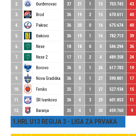
2.
Đurđenovac
37
21
1
15
703:745
43
3.
Brod
36
19
2
15
670:611
40
4.
Pakrac
36
20
0
16
675:674
40
5.
Đakovo
36
19
1
16
782:713
39
6.
Nexe
18
18
0
0
546:294
36
7.
Nexe 2
17
11
2
4
489:358
24
8.
Borovo
36
9
1
26
617:783
19
9.
Nova Gradiška
36
8
1
27
590:801
17
10.
Feniks
35
7
1
27
527:934
15
11.
ŠR Ivankovo
36
4
3
29
601:853
11
12.
Baranja
35
4
1
30
459:760
9
1.HRL U13 REGIJA 3 - LIGA ZA PRVAKA