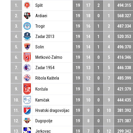
1.
Split
19
17
2
0
494:315
2.
Ardiaei
19
18
0
1
568:327
3.
Trogir
19
16
1
2
487:334
4.
Zadar 2013
19
14
1
4
520:353
5.
Solin
19
14
1
4
496:370
6.
Metković-Zalmo
19
14
0
5
416:346
7.
Zadar 1954
19
13
1
5
446:338
8.
Ribola Kaštela
19
12
0
7
485:399
9.
Korčula
19
12
0
7
421:379
10.
Kamičak
19
10
0
9
444:435
11.
Hrvatski dragovoljac
19
9
0
10
381:392
12.
Dugopolje
19
8
0
11
371:387
13.
Jerkovac
19
7
0
12
299:342