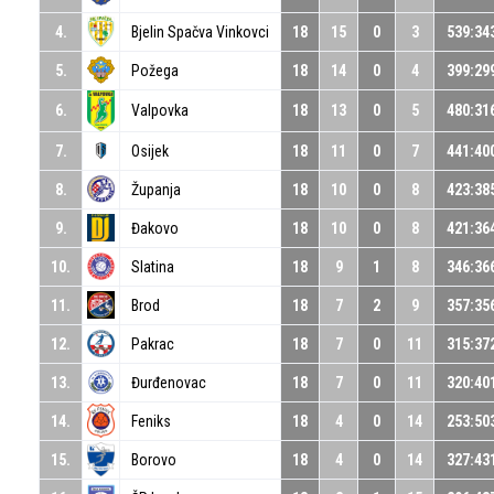
4.
Bjelin Spačva Vinkovci
18
15
0
3
539:34
5.
Požega
18
14
0
4
399:29
6.
Valpovka
18
13
0
5
480:31
7.
Osijek
18
11
0
7
441:40
8.
Županja
18
10
0
8
423:38
9.
Đakovo
18
10
0
8
421:36
10.
Slatina
18
9
1
8
346:36
11.
Brod
18
7
2
9
357:35
12.
Pakrac
18
7
0
11
315:37
13.
Đurđenovac
18
7
0
11
320:40
14.
Feniks
18
4
0
14
253:50
15.
Borovo
18
4
0
14
327:43