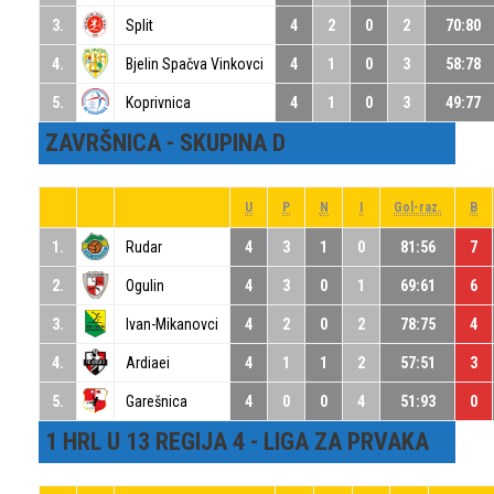
3.
Split
4
2
0
2
70:80
4.
Bjelin Spačva Vinkovci
4
1
0
3
58:78
5.
Koprivnica
4
1
0
3
49:77
ZAVRŠNICA - SKUPINA D
U
P
N
I
Gol-raz.
B
1.
Rudar
4
3
1
0
81:56
7
2.
Ogulin
4
3
0
1
69:61
6
3.
Ivan-Mikanovci
4
2
0
2
78:75
4
4.
Ardiaei
4
1
1
2
57:51
3
5.
Garešnica
4
0
0
4
51:93
0
1 HRL U 13 REGIJA 4 - LIGA ZA PRVAKA