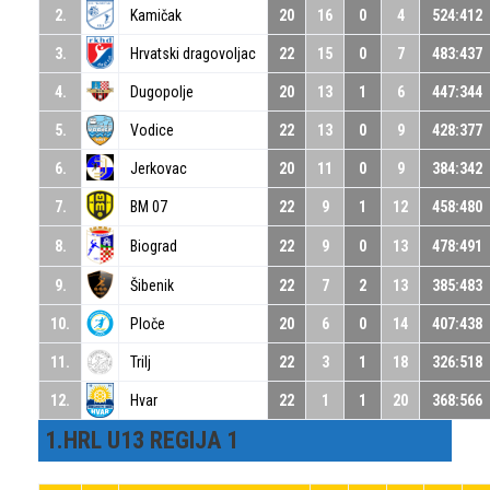
2.
Kamičak
20
16
0
4
524:412
3.
Hrvatski dragovoljac
22
15
0
7
483:437
4.
Dugopolje
20
13
1
6
447:344
5.
Vodice
22
13
0
9
428:377
6.
Jerkovac
20
11
0
9
384:342
7.
BM 07
22
9
1
12
458:480
8.
Biograd
22
9
0
13
478:491
9.
Šibenik
22
7
2
13
385:483
10.
Ploče
20
6
0
14
407:438
11.
Trilj
22
3
1
18
326:518
12.
Hvar
22
1
1
20
368:566
1.HRL U13 REGIJA 1