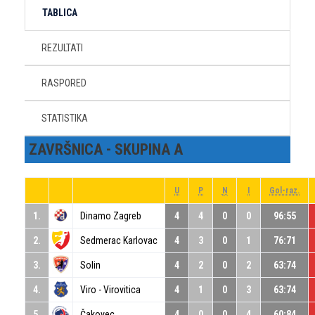
TABLICA
REZULTATI
RASPORED
STATISTIKA
ZAVRŠNICA - SKUPINA A
U
P
N
I
Gol-raz.
1.
Dinamo Zagreb
4
4
0
0
96:55
2.
Sedmerac Karlovac
4
3
0
1
76:71
3.
Solin
4
2
0
2
63:74
4.
Viro - Virovitica
4
1
0
3
63:74
5.
Čakovec
4
0
0
4
60:84