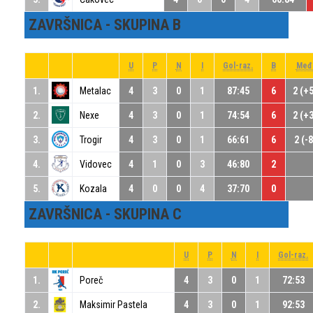
ZAVRŠNICA - SKUPINA B
U
P
N
I
Gol-raz.
B
Međ
1.
Metalac
4
3
0
1
87:45
6
2 (+
2.
Nexe
4
3
0
1
74:54
6
2 (+
3.
Trogir
4
3
0
1
66:61
6
2 (-8
4.
Vidovec
4
1
0
3
46:80
2
5.
Kozala
4
0
0
4
37:70
0
ZAVRŠNICA - SKUPINA C
U
P
N
I
Gol-raz.
1.
Poreč
4
3
0
1
72:53
2.
Maksimir Pastela
4
3
0
1
92:53