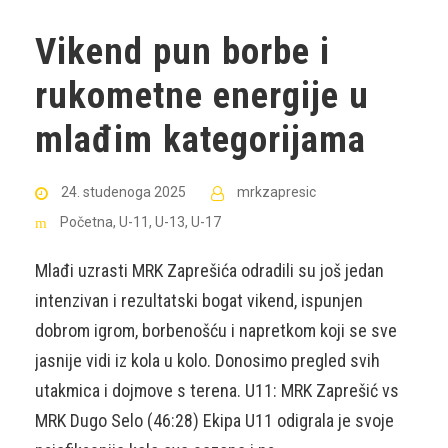
Vikend pun borbe i
rukometne energije u
mlađim kategorijama
24. studenoga 2025
mrkzapresic
Početna
,
U-11
,
U-13
,
U-17
Mlađi uzrasti MRK Zaprešića odradili su još jedan
intenzivan i rezultatski bogat vikend, ispunjen
dobrom igrom, borbenošću i napretkom koji se sve
jasnije vidi iz kola u kolo. Donosimo pregled svih
utakmica i dojmove s terena. U11: MRK Zaprešić vs
MRK Dugo Selo (46:28) Ekipa U11 odigrala je svoje