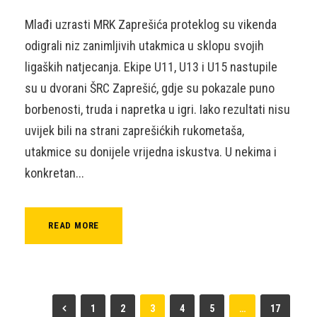
Mlađi uzrasti MRK Zaprešića proteklog su vikenda
odigrali niz zanimljivih utakmica u sklopu svojih
ligaških natjecanja. Ekipe U11, U13 i U15 nastupile
su u dvorani ŠRC Zaprešić, gdje su pokazale puno
borbenosti, truda i napretka u igri. Iako rezultati nisu
uvijek bili na strani zaprešićkih rukometaša,
utakmice su donijele vrijedna iskustva. U nekima i
konkretan...
READ MORE
1
2
3
4
5
…
17