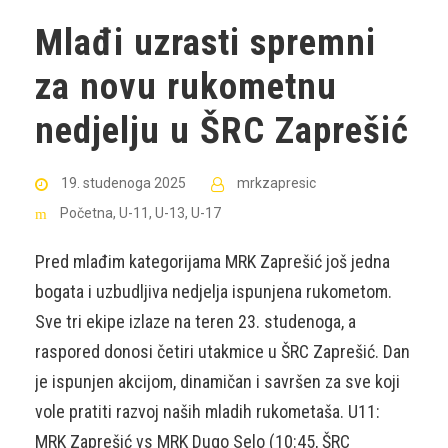
Mlađi uzrasti spremni
za novu rukometnu
nedjelju u ŠRC Zaprešić
19. studenoga 2025
mrkzapresic
Početna
,
U-11
,
U-13
,
U-17
Pred mlađim kategorijama MRK Zaprešić još jedna
bogata i uzbudljiva nedjelja ispunjena rukometom.
Sve tri ekipe izlaze na teren 23. studenoga, a
raspored donosi četiri utakmice u ŠRC Zaprešić. Dan
je ispunjen akcijom, dinamičan i savršen za sve koji
vole pratiti razvoj naših mladih rukometaša. U11:
MRK Zaprešić vs MRK Dugo Selo (10:45, ŠRC