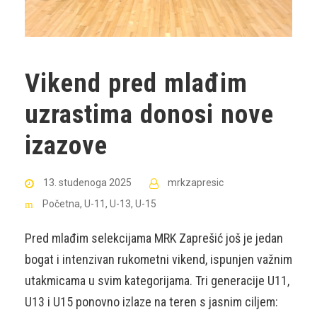
Vikend pred mlađim
uzrastima donosi nove
izazove
13. studenoga 2025
mrkzapresic
Početna
,
U-11
,
U-13
,
U-15
Pred mlađim selekcijama MRK Zaprešić još je jedan
bogat i intenzivan rukometni vikend, ispunjen važnim
utakmicama u svim kategorijama. Tri generacije U11,
U13 i U15 ponovno izlaze na teren s jasnim ciljem: