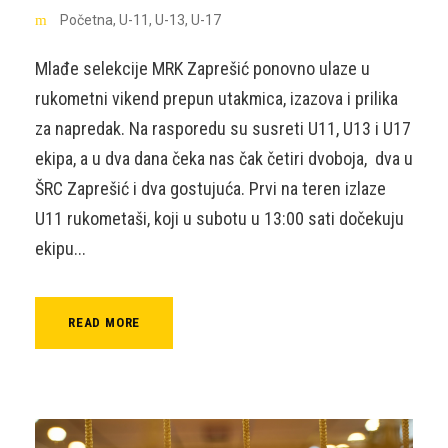
Početna
,
U-11
,
U-13
,
U-17
Mlađe selekcije MRK Zaprešić ponovno ulaze u
rukometni vikend prepun utakmica, izazova i prilika
za napredak. Na rasporedu su susreti U11, U13 i U17
ekipa, a u dva dana čeka nas čak četiri dvoboja, dva u
ŠRC Zaprešić i dva gostujuća. Prvi na teren izlaze
U11 rukometaši, koji u subotu u 13:00 sati dočekuju
ekipu...
READ MORE