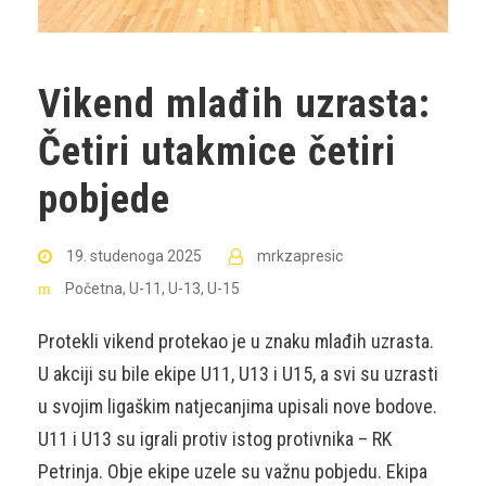
Vikend mlađih uzrasta:
Četiri utakmice četiri
pobjede
19. studenoga 2025
mrkzapresic
Početna
,
U-11
,
U-13
,
U-15
Protekli vikend protekao je u znaku mlađih uzrasta.
U akciji su bile ekipe U11, U13 i U15, a svi su uzrasti
u svojim ligaškim natjecanjima upisali nove bodove.
U11 i U13 su igrali protiv istog protivnika – RK
Petrinja. Obje ekipe uzele su važnu pobjedu. Ekipa