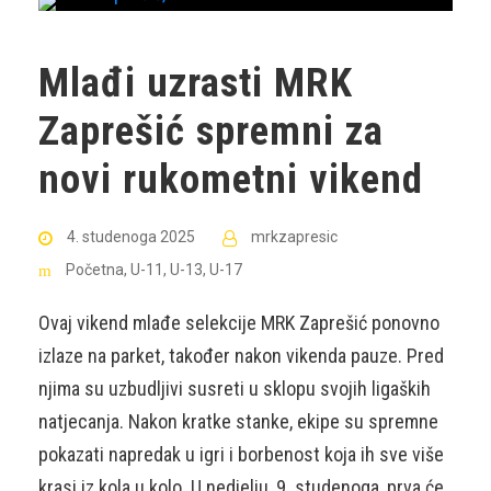
Mlađi uzrasti MRK
Zaprešić spremni za
novi rukometni vikend
4. studenoga 2025
mrkzapresic
Početna
,
U-11
,
U-13
,
U-17
Ovaj vikend mlađe selekcije MRK Zaprešić ponovno
izlaze na parket, također nakon vikenda pauze. Pred
njima su uzbudljivi susreti u sklopu svojih ligaških
natjecanja. Nakon kratke stanke, ekipe su spremne
pokazati napredak u igri i borbenost koja ih sve više
krasi iz kola u kolo. U nedjelju, 9. studenoga, prva će