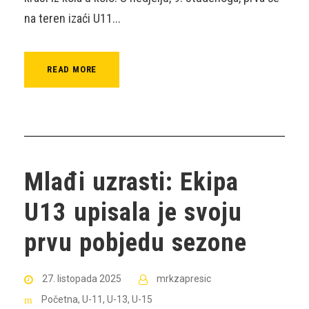
na teren izaći U11...
READ MORE
Mlađi uzrasti: Ekipa
U13 upisala je svoju
prvu pobjedu sezone
27. listopada 2025
mrkzapresic
Početna
,
U-11
,
U-13
,
U-15