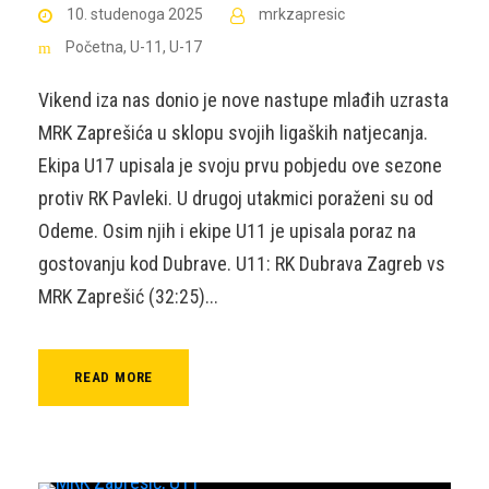
10. studenoga 2025
mrkzapresic
Početna
,
U-11
,
U-17
Vikend iza nas donio je nove nastupe mlađih uzrasta
MRK Zaprešića u sklopu svojih ligaških natjecanja.
Ekipa U17 upisala je svoju prvu pobjedu ove sezone
protiv RK Pavleki. U drugoj utakmici poraženi su od
Odeme. Osim njih i ekipe U11 je upisala poraz na
gostovanju kod Dubrave. U11: RK Dubrava Zagreb vs
MRK Zaprešić (32:25)...
READ MORE