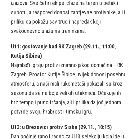
izazova. Sve četiri ekipe izlaze na teren u petak i
subotu, a raspored donosi zahtjevne protivnike, ali i
priliku da pokažu sav trud i napredak koji
svakodnevno ulažu na treninzima.
U11: gostovanje kod RK Zagreb (29.11., 11:00,
Kutija Šibica)
Najmlađi igraju protiv iznimno jakog domaćina – RK
Zagreb. Prostor Kutije Šibice uvijek donosi posebnu
atmosferu, a naši mali rukometaši pokazali su kroz
sezonu da se ne boje velikih utakmica. Očekuje ih
brz tempo i puno trčanja, ali i prilika da još jednom
potvrde svoju hrabrost i timsku igru.
U13: u Brezovici protiv Siska (29.11., 10:15)
Dan počinje rano i radno za U13 selekciju koja ide u