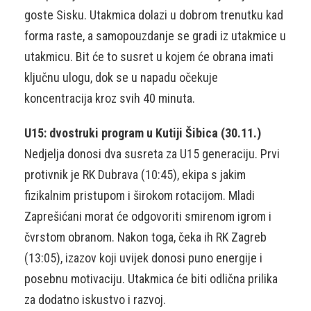
goste Sisku. Utakmica dolazi u dobrom trenutku kad
forma raste, a samopouzdanje se gradi iz utakmice u
utakmicu. Bit će to susret u kojem će obrana imati
ključnu ulogu, dok se u napadu očekuje
koncentracija kroz svih 40 minuta.
U15: dvostruki program u Kutiji Šibica (30.11.)
Nedjelja donosi dva susreta za U15 generaciju. Prvi
protivnik je RK Dubrava (10:45), ekipa s jakim
fizikalnim pristupom i širokom rotacijom. Mladi
Zaprešićani morat će odgovoriti smirenom igrom i
čvrstom obranom. Nakon toga, čeka ih RK Zagreb
(13:05), izazov koji uvijek donosi puno energije i
posebnu motivaciju. Utakmica će biti odlična prilika
za dodatno iskustvo i razvoj.