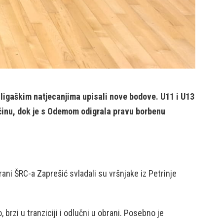
m ligaškim natjecanjima upisali nove bodove. U11 i U13
ovčinu, dok je s Odemom odigrala pravu borbenu
ani ŠRC-a Zaprešić svladali su vršnjake iz Petrinje
brzi u tranziciji i odlučni u obrani. Posebno je