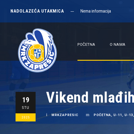
NADOLAZEĆA UTAKMICA
Nema informacija
POČETNA
O NAMA
Vikend mlađih 
19
STU
MRKZAPRESIC
POČETNA
,
U-11
,
U-13
2025