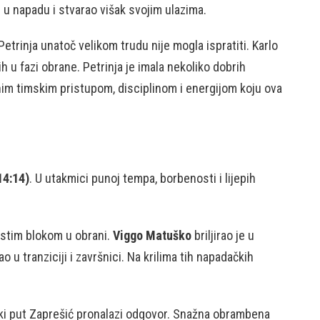
u napadu i stvarao višak svojim ulazima.
Petrinja unatoč velikom trudu nije mogla ispratiti. Karlo
h u fazi obrane. Petrinja je imala nekoliko dobrih
čnim timskim pristupom, disciplinom i energijom koju ova
14:14)
. U utakmici punoj tempa, borbenosti i lijepih
rstim blokom u obrani.
Viggo Matuško
briljirao je u
o u tranziciji i završnici. Na krilima tih napadačkih
vaki put Zaprešić pronalazi odgovor. Snažna obrambena