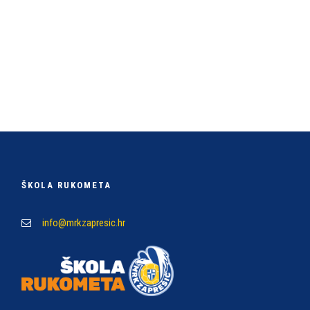
ŠKOLA RUKOMETA
info@mrkzapresic.hr