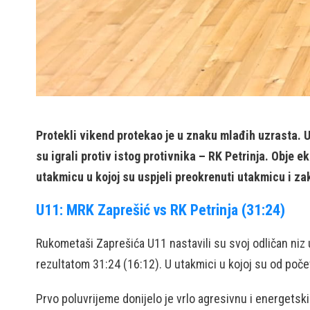
Protekli vikend protekao je u znaku mlađih uzrasta. U 
su igrali protiv istog protivnika – RK Petrinja. Obje
utakmicu u kojoj su uspjeli preokrenuti utakmicu i zak
U11: MRK Zaprešić vs RK Petrinja (31:24)
Rukometaši Zaprešića U11 nastavili su svoj odličan niz u
rezultatom 31:24 (16:12). U utakmici u kojoj su od početka
Prvo poluvrijeme donijelo je vrlo agresivnu i energetski