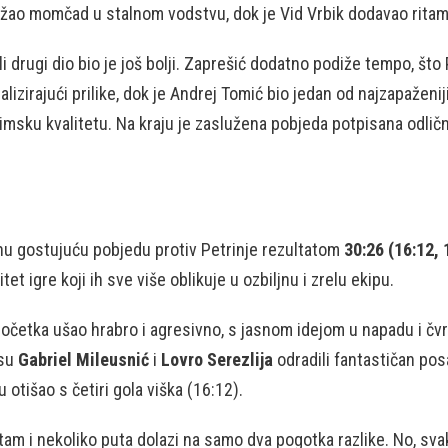
ržao momčad u stalnom vodstvu, dok je Vid Vrbik dodavao ritam 
li drugi dio bio je još bolji. Zaprešić dodatno podiže tempo, što 
izirajući prilike, dok je Andrej Tomić bio jedan od najzapaženiji
 timsku kvalitetu. Na kraju je zaslužena pobjeda potpisana odli
nu gostujuću pobjedu protiv Petrinje rezultatom
30:26 (16:12, 
et igre koji ih sve više oblikuje u ozbiljnu i zrelu ekipu.
 početka ušao hrabro i agresivno, s jasnom idejom u napadu i čv
 su
Gabriel Mileusnić
i
Lovro Serezlija
odradili fantastičan posa
 otišao s četiri gola viška (16:12).
itam i nekoliko puta dolazi na samo dva pogotka razlike. No, s