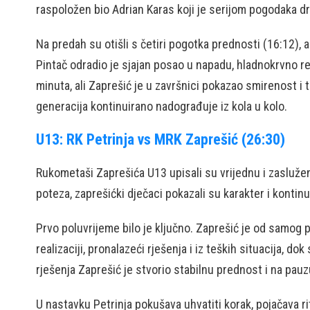
raspoložen bio Adrian Karas koji je serijom pogodaka d
Na predah su otišli s četiri pogotka prednosti (16:12), a
Pintač odradio je sjajan posao u napadu, hladnokrvno real
minuta, ali Zaprešić je u završnici pokazao smirenost i
generacija kontinuirano nadograđuje iz kola u kolo.
U13: RK Petrinja vs MRK Zaprešić (26:30)
Rukometaši Zaprešića U13 upisali su vrijednu i zasluže
poteza, zaprešićki dječaci pokazali su karakter i kontinuit
Prvo poluvrijeme bilo je ključno. Zaprešić je od samog
realizaciji, pronalazeći rješenja i iz teških situacija, dok
rješenja Zaprešić je stvorio stabilnu prednost i na pauzu
U nastavku Petrinja pokušava uhvatiti korak, pojačava r