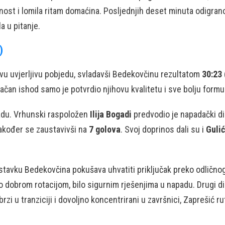
dnost i lomila ritam domaćina. Posljednjih deset minuta odigrano
a u pitanje.
)
ovu uvjerljivu pobjedu, svladavši Bedekovčinu rezultatom
30:23 
načan ishod samo je potvrdio njihovu kvalitetu i sve bolju for
apadu. Vrhunski raspoložen
Ilija Bogadi
predvodio je napadački d
također se zaustavivši na
7 golova
. Svoj doprinos dali su i
Guli
astavku Bedekovčina pokušava uhvatiti priključak preko odlično
ilo dobrom rotacijom, bilo sigurnim rješenjima u napadu. Drugi d
rzi u tranziciji i dovoljno koncentrirani u završnici, Zaprešić r