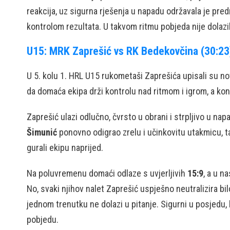
reakcija, uz sigurna rješenja u napadu održavala je pre
kontrolom rezultata. U takvom ritmu pobjeda nije dolazil
U15: MRK Zaprešić vs RK Bedekovčina (30:23
U 5. kolu 1. HRL U15 rukometaši Zaprešića upisali su n
da domaća ekipa drži kontrolu nad ritmom i igrom, a ko
Zaprešić ulazi odlučno, čvrsto u obrani i strpljivo u n
Šimunić
ponovno odigrao zrelu i učinkovitu utakmicu, 
gurali ekipu naprijed.
Na poluvremenu domaći odlaze s uvjerljivih
15:9
, a u n
No, svaki njihov nalet Zaprešić uspješno neutralizira b
jednom trenutku ne dolazi u pitanje. Sigurni u posjedu, b
pobjedu.