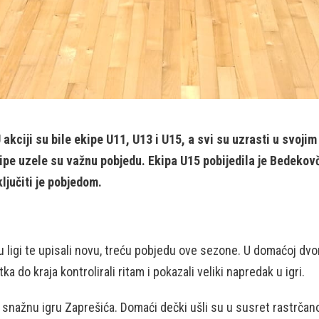
akciji su bile ekipe U11, U13 i U15, a svi su uzrasti u svoji
 ekipe uzele su važnu pobjedu. Ekipa U15 pobijedila je Bedek
ljučiti je pobjedom.
 ligi te upisali novu, treću pobjedu ove sezone. U domaćoj dvor
 do kraja kontrolirali ritam i pokazali veliki napredak u igri.
 snažnu igru Zaprešića. Domaći dečki ušli su u susret rastrčano, 