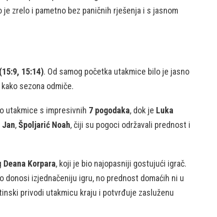
 je zrelo i pametno bez paničnih rješenja i s jasnom
(15:9, 15:14)
. Od samog početka utakmice bilo je jasno
mu kako sezona odmiče.
io utakmice s impresivnih
7 pogodaka
, dok je
Luka
ć Jan
,
Špoljarić Noah
, čiji su pogoci održavali prednost i
g
Deana Korpara
, koji je bio najopasniji gostujući igrač.
io donosi izjednačeniju igru, no prednost domaćih ni u
utinski privodi utakmicu kraju i potvrđuje zasluženu