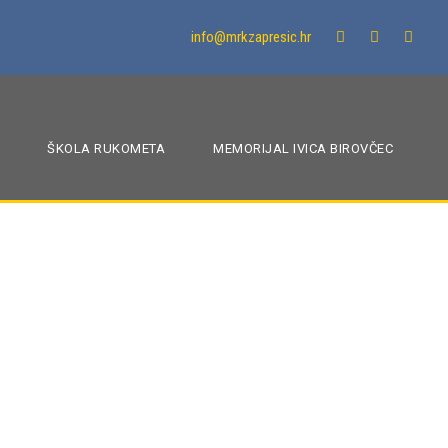
info@mrkzapresic.hr
ŠKOLA RUKOMETA
MEMORIJAL IVICA BIROVČEC
ednom pobjedom i