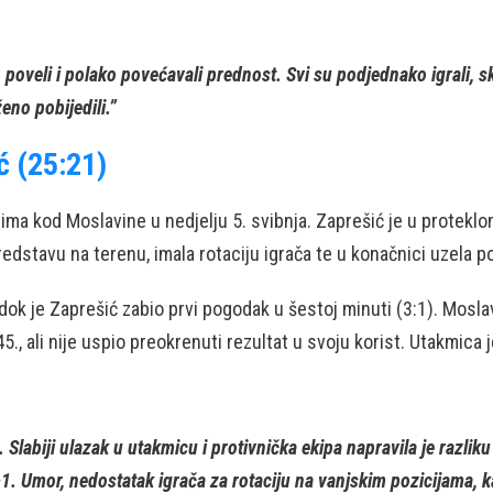
veli i polako povećavali prednost. Svi su podjednako igrali, skor
ženo pobijedili.”
ć (25:21)
ima kod Moslavine u nedjelju 5. svibnja. Zaprešić je u proteklom
predstavu na terenu, imala rotaciju igrača te u konačnici uzela
 dok je Zaprešić zabio prvi pogodak u šestoj minuti (3:1). Mosl
45., ali nije uspio preokrenuti rezultat u svoju korist. Utakmica 
. Slabiji ulazak u utakmicu i protivnička ekipa napravila je razli
 -1. Umor, nedostatak igrača za rotaciju na vanjskim pozicijama,