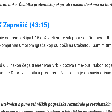
rotivnika. Čestitka protivničkoj ekipi, ali i našim dečkima na borb
 Zaprešić (43:15)
ić odnosno ekipa U15 doživjeli su težak poraz od Dubrave. Utak
ekomjernim umorom igrača koji su došli na utakmicu. Samim time n
od 6:0, nakon čega trener Ivan Vrbik poziva time-out. Nakon tog
takmice Dubrava je bila u prednosti. Na predah je domaćin otiš
u utakmicu s puno tehničkih pogrešaka rezultiralo je rezultatski
s obzirom na nemogućnost izmjena, s tehničkim pogreškama bilo je 