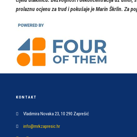
prolaznu ocjenu za trud i pokušaje je Marin Škrlin. Za p
KONTAKT
Vladimira Novaka 23, 10 290 Zaprešić
info@mrkzapresic.hr