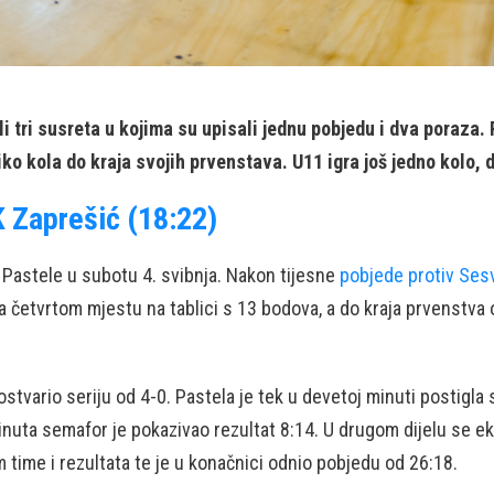
 tri susreta u kojima su upisali jednu pobjedu i dva poraza. 
iko kola do kraja svojih prvenstava. U11 igra još jedno kolo, 
 Zaprešić (18:22)
 Pastele u subotu 4. svibnja. Nakon tijesne
pobjede protiv Ses
a četvrtom mjestu na tablici s 13 bodova, a do kraja prvenstva 
tvario seriju od 4-0. Pastela je tek u devetoj minuti postigla 
uta semafor je pokazivao rezultat 8:14. U drugom dijelu se ekipa
m time i rezultata te je u konačnici odnio pobjedu od 26:18.