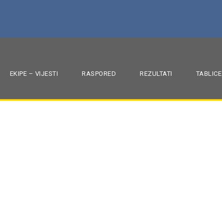
EKIPE – VIJESTI
RASPORED
REZULTATI
TABLICE
zaključili vikend s j
,
U-15
MRK ZAPREŠIĆ
,
SOKOLIĆI
,
U11
,
U13
,
U15