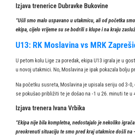
Izjava trenerice Dubravke Bukovine
“Ušli smo malo uspavano u utakmicu, ali od početka smo po
ekipa, cijelo vrijeme su se bodrili s klupe i na kraju zaslu
U13: RK Moslavina vs MRK Zapreši
U petom kolu Lige za poredak, ekipa U13 igrala je u gost
u novoj utakmici. No, Moslavina je ipak pokazala bolju 
Na početku susreta, Moslavina je upisala seriju od 3-0,
se pokušao približiti te je došao na -1 u 26. minuti te u 
Izjava trenera Ivana Vrbika
“Ekipa nije bila kompletna, nedostajalo je nekoliko igrača
preokrenuti situaciju te smo pred kraj utakmice došli na