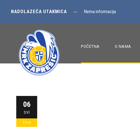
NADOLAZEĆA UTAKMICA
Nema informacija
POČETNA
O NAMA
Mlađi uzrasti 
06
SVI
dva poraza
2024
MRKZAPRESIC
POČETNA
,
U-11
,
U-13