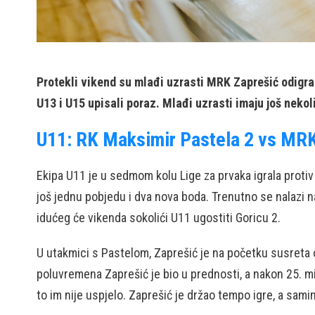
Protekli vikend su mlađi uzrasti MRK Zaprešić odigrali
U13 i U15 upisali poraz. Mlađi uzrasti imaju još nekol
U11: RK Maksimir Pastela 2 vs MRK
Ekipa U11 je u sedmom kolu Lige za prvaka igrala protiv
još jednu pobjedu i dva nova boda. Trenutno se nalazi n
idućeg će vikenda sokolići U11 ugostiti Goricu 2.
U utakmici s Pastelom, Zaprešić je na početku susreta os
poluvremena Zaprešić je bio u prednosti, a nakon 25. min
to im nije uspjelo. Zaprešić je držao tempo igre, a sami