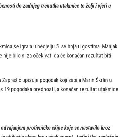
enosti do zadnjeg trenutka utakmice te želji i vjeri u
mica se igrala u nedjelju 5. svibnja u gostima. Manjak
ije bilo ni za očekivati da će konačan rezultat biti
a Zaprešić upisuje pogodak koji zabija Marin Škrlin u
ao s 19 pogodaka prednosti, a konačan rezultat utakmice
m odvajanjem protivničke ekipe koje se nastavilo kroz
obilježje ekipe kroz cijeli susret. Jedini tko zaslužuje