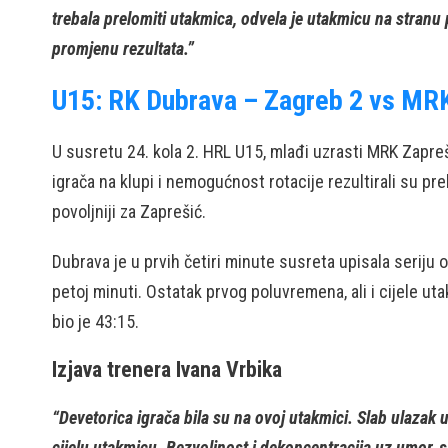
trebala prelomiti utakmica, odvela je utakmicu na stranu p
promjenu rezultata.”
U15: RK Dubrava – Zagreb 2 vs MRK
U susretu 24. kola 2. HRL U15, mlađi uzrasti MRK Zapreš
igrača na klupi i nemogućnost rotacije rezultirali su pr
povoljniji za Zaprešić.
Dubrava je u prvih četiri minute susreta upisala seriju 
petoj minuti. Ostatak prvog poluvremena, ali i cijele u
bio je 43:15.
Izjava trenera Ivana Vrbika
“Devetorica igrača bila su na ovoj utakmici. Slab ulazak 
cijelu utakmicu. Bezvoljnost i dekoncentracija uz umor, 