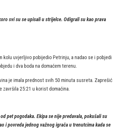
o svi su se upisali u strijelce. Odigrali su kao prava
 kolu uvjerljivo pobijedio Petrinju, a nadao se i pobjedi
 pobjedu i dva boda na domaćem terenu.
avina je imala prednost svih 50 minuta susreta. Zaprešić
je završila 25:21 u korist domaćina.
ku od pet pogodaka. Ekipa se nije predavala, pokušali su
 kao i povreda jednog važnog igrača u trenutcima kada se