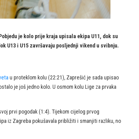
Pobjedu je kolo prije kraja upisala ekipa U11, dok su
dok U13 i U15 završavaju posljednji vikend u svibnju.
veta
u proteklom kolu (22:21), Zaprešić je sada upisao
ostalo je još jedno kolo. U osmom kolu Lige za prvaka
svoj prvi pogodak (1:4). Tijekom cijelog prvog
 iz Zagreba pokušavala približiti i smanjiti razliku, no