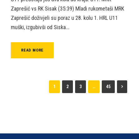
Zaprešić vs RK Sisak (35:39) Mladi rukometaši MRK
Zaprešić doživjeli su poraz u 28. kolu 1. HRL U11
muški, izgubivši od Siska...
READ MORE
1
2
3
…
45