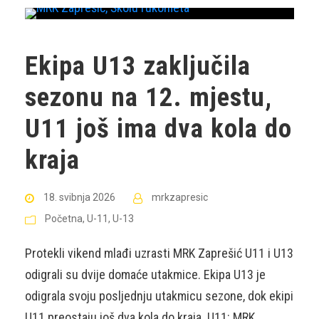
Ekipa U13 zaključila
sezonu na 12. mjestu,
U11 još ima dva kola do
kraja
18. svibnja 2026
mrkzapresic
Početna
,
U-11
,
U-13
Protekli vikend mlađi uzrasti MRK Zaprešić U11 i U13
odigrali su dvije domaće utakmice. Ekipa U13 je
odigrala svoju posljednju utakmicu sezone, dok ekipi
U11 preostaju još dva kola do kraja. U11: MRK