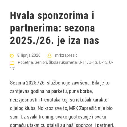
Hvala sponzorima i
partnerima: sezona
2025./26. je iza nas
8. lipnja 2026
mrkzapresic
Početna
,
Seniori
,
Škola rukometa
,
U-11
,
U-13
,
U-15
,
U-
17
Sezona 2025./26. službeno je završena. Bila je to
zahtjevna godina na parketu, puna borbe,
neizvjesnosti i trenutaka koji su iskušali karakter
cijelog kluba. No kroz sve to, MRK Zaprešić nije bio
sam. Uz svaki trening, svako gostovanje i svaku
domaću utakmicu stajali su naši sponzori i partneri.