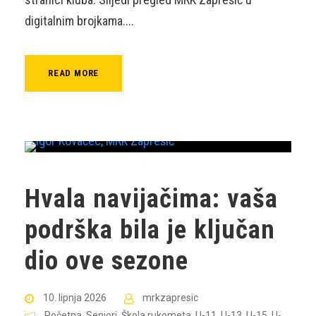
digitalnim brojkama....
READ MORE
Hvala navijačima: vaša
podrška bila je ključan
dio ove sezone
10. lipnja 2026
mrkzapresic
Početna
,
Seniori
,
Škola rukometa
,
U-11
,
U-13
,
U-15
,
U-