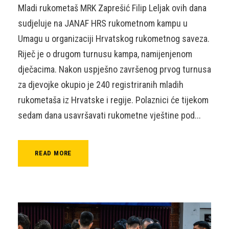
Mladi rukometaš MRK Zaprešić Filip Leljak ovih dana
sudjeluje na JANAF HRS rukometnom kampu u
Umagu u organizaciji Hrvatskog rukometnog saveza.
Riječ je o drugom turnusu kampa, namijenjenom
dječacima. Nakon uspješno završenog prvog turnusa
za djevojke okupio je 240 registriranih mladih
rukometaša iz Hrvatske i regije. Polaznici će tijekom
sedam dana usavršavati rukometne vještine pod...
READ MORE