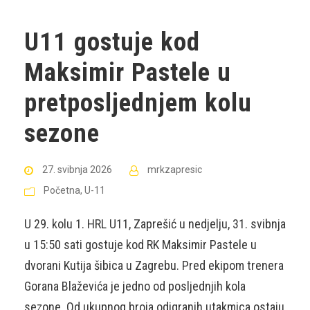
U11 gostuje kod
Maksimir Pastele u
pretposljednjem kolu
sezone
27. svibnja 2026
mrkzapresic
Početna
,
U-11
U 29. kolu 1. HRL U11, Zaprešić u nedjelju, 31. svibnja
u 15:50 sati gostuje kod RK Maksimir Pastele u
dvorani Kutija šibica u Zagrebu. Pred ekipom trenera
Gorana Blaževića je jedno od posljednjih kola
sezone. Od ukupnog broja odigranih utakmica ostaju