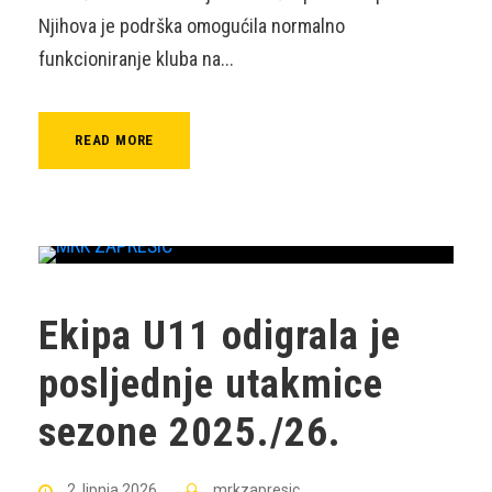
Njihova je podrška omogućila normalno
funkcioniranje kluba na...
READ MORE
Ekipa U11 odigrala je
posljednje utakmice
sezone 2025./26.
2. lipnja 2026
mrkzapresic