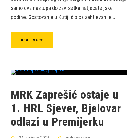
samo dva nastupa do završetka natjecateljske
godine. Gostovanje u Kutiji šibica zahtjevan je...
READ MORE
MRK Zaprešić ostaje u
1. HRL Sjever, Bjelovar
odlazi u Premijerku
24. svibnja 2026
mrkzapresic