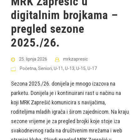
MRK Zaprešić u
digitalnim brojkama –
pregled sezone
2025./26.
25. lipnja 2026
mrkzapresic
Početna
,
Seniori
,
U-11
,
U-13
,
U-15
,
U-17
Sezona 2025./26. donijela je mnogo izazova na
parketu. Donijela je i kontinuirani rast u načinu na
koji MRK Zaprešić komunicira s navijačima,
roditeljima mladih igrača i širom zajednicom. Na kraju
sezone vrijeme je za pregled brojki koje stoje iza
svakodnevnog rada na društvenim mrežama i web
stranici kluba. Slijedi pregled MRK Zaprešić u