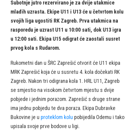
Subotnje jutro rezervirano je za dvije utakmice
mlađih uzrasta. Ekipe U11 i U13 će u četvrtom kolu
svojih liga ugostiti RK Zagreb. Prva utakmica na
rasporedu je uzrast U11 u 10:00 sati, dok U13 igra
u 12:00 sati. Ekipa U15 odigrat će zaostali susret
prvog kola s Rudarom.
Rukometni dan u ŠRC Zaprešić otvorit će U11 ekipa
MRK Zaprešić koja će u susretu 4. kola dočekati RK
Zagreb. Nakon tri odigrana kola 1. HRL U11, Zagreb
se smjestio na visokom četvrtom mjestu s dvije
pobjede i jednim porazom. Zaprešić s druge strane
ima jednu pobjedu te dva poraza. Ekipa Dubravke
Bukovine je u
proteklom kolu
pobijedila Odemu i tako
upisala svoje prve bodove u ligi.