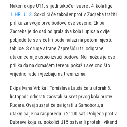
Nakon ekipe U11, slijedi također susret 4. kola lige
1. HRL U13
. Sokolići će također protiv Zagreba tražiti
priliku za svoje prve bodove ove sezone. Ekipa
Zagreba je do sad odigrala dva kola i upisala dvije
pobjede te se s četiri boda nalazi na petom mjestu
tablice. S druge strane Zaprešić u tri odigrane
utakmice nije uspio izvući bodove. No, možda je ovo
prilika da na domaćem terenu pokažu sve ono što
vrijedno rade i vježbaju na treninzima.
Ekipa Ivana Vrbika i Tomislava Lauša će u utorak 8.
listopada odigrati zaostali susret prvog kola protiv
Rudara. Ovaj susret će se igrati u Samoboru, a
utakmica je na rasporedu u 21:00 sat. Pobjeda protiv
Dubrave koju su sokolići U15 ostvarili protekli vikend