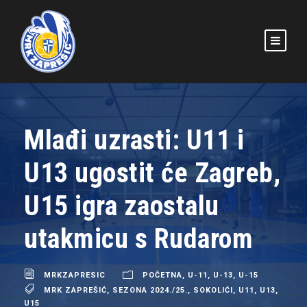
Mlađi uzrasti: U11 i
U13 ugostit će Zagreb,
U15 igra zaostalu
utakmicu s Rudarom
MRKZAPRESIC
POČETNA
,
U-11
,
U-13
,
U-15
MRK ZAPREŠIĆ
,
SEZONA 2024./25.
,
SOKOLIĆI
,
U11
,
U13
,
U15