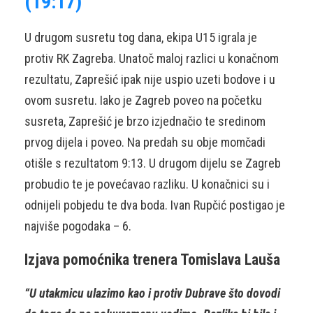
(19:17)
U drugom susretu tog dana, ekipa U15 igrala je
protiv RK Zagreba. Unatoč maloj razlici u konačnom
rezultatu, Zaprešić ipak nije uspio uzeti bodove i u
ovom susretu. Iako je Zagreb poveo na početku
susreta, Zaprešić je brzo izjednačio te sredinom
prvog dijela i poveo. Na predah su obje momčadi
otišle s rezultatom 9:13. U drugom dijelu se Zagreb
probudio te je povećavao razliku. U konačnici su i
odnijeli pobjedu te dva boda. Ivan Rupčić postigao je
najviše pogodaka – 6.
Izjava pomoćnika trenera Tomislava Lauša
“U utakmicu ulazimo kao i protiv Dubrave što dovodi