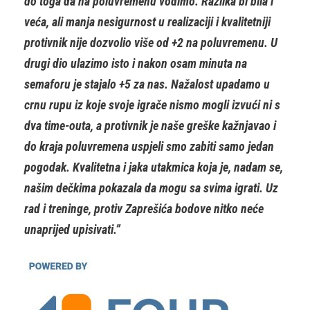
do toga da na poluvremenu vodimo. Razlika bi bila i
veća, ali manja nesigurnost u realizaciji i kvalitetniji
protivnik nije dozvolio više od +2 na poluvremenu. U
drugi dio ulazimo isto i nakon osam minuta na
semaforu je stajalo +5 za nas. Nažalost upadamo u
crnu rupu iz koje svoje igrače nismo mogli izvući ni s
dva time-outa, a protivnik je naše greške kažnjavao i
do kraja poluvremena uspjeli smo zabiti samo jedan
pogodak. Kvalitetna i jaka utakmica koja je, nadam se,
našim dečkima pokazala da mogu sa svima igrati. Uz
rad i treninge, protiv Zaprešića bodove nitko neće
unaprijed upisivati.”