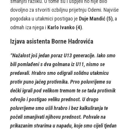
smanjiti razliku. U tome su i uspjeli no nije bilo
dovoljno za stvoriti ozbiljnu prijetnju Odemi. Najviše
pogodaka u utakmici postigao je
Duje Mandić (5)
, a
odmah iza njega i
Karlo Ivanko (4)
.
Izjava asistenta Borne Hadrovića
“Nažalost još jedan poraz U13 generacije. Iako smo
bili pomlađeni s dva golmana iz U11, nismo se
predavali. Hrabro smo odigrali solidnu utakmicu
protiv puno jačeg protivnika. Prvo poluvrijeme su
dečki igrali pod velikom tremom te se tada protivnik
odvojio i postigao veliku prednost. U drugo
poluvrijeme smo ušli hrabro i bez kalkuliranja te
počeli smanjivati njihovu prednost. Pohvale na
prikazanim stvarima u napadu, koje smo cijeli tjedan