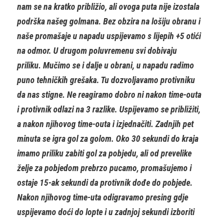
nam se na kratko približio, ali ovoga puta nije izostala
podrška našeg golmana. Bez obzira na lošiju obranu i
naše promašaje u napadu uspijevamo s lijepih +5 otići
na odmor. U drugom poluvremenu svi dobivaju
priliku. Mučimo se i dalje u obrani, u napadu radimo
puno tehničkih grešaka. Tu dozvoljavamo protivniku
da nas stigne. Ne reagiramo dobro ni nakon time-outa
i protivnik odlazi na 3 razlike. Uspijevamo se približiti,
a nakon njihovog time-outa i izjednačiti. Zadnjih pet
minuta se igra gol za golom. Oko 30 sekundi do kraja
imamo priliku zabiti gol za pobjedu, ali od prevelike
želje za pobjedom prebrzo pucamo, promašujemo i
ostaje 15-ak sekundi da protivnik dođe do pobjede.
Nakon njihovog time-uta odigravamo presing gdje
uspijevamo doći do lopte i u zadnjoj sekundi izboriti