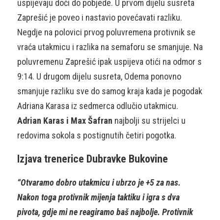
uspijevaju doći do pobjede. U prvom dijelu susreta
Zaprešić je poveo i nastavio povećavati razliku.
Negdje na polovici prvog poluvremena protivnik se
vraća utakmicu i razlika na semaforu se smanjuje. Na
poluvremenu Zaprešić ipak uspijeva otići na odmor s
9:14. U drugom dijelu susreta, Odema ponovno
smanjuje razliku sve do samog kraja kada je pogodak
Adriana Karasa iz sedmerca odlučio utakmicu.
Adrian Karas i Max Šafran
najbolji su strijelci u
redovima sokola s postignutih četiri pogotka.
Izjava trenerice Dubravke Bukovine
“Otvaramo dobro utakmicu i ubrzo je +5 za nas.
Nakon toga protivnik mijenja taktiku i igra s dva
pivota, gdje mi ne reagiramo baš najbolje. Protivnik