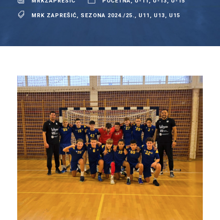
MRKZAPRESIC
POČETNA
,
U-11
,
U-13
,
U-15
MRK ZAPREŠIĆ
,
SEZONA 2024./25.
,
U11
,
U13
,
U15