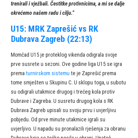
trenirali i vježbali. Čestitke protivnicima, a mi se dalje
okrećemo našem radu i cilju.”
U15: MRK Zaprešić vs RK
Dubrava Zagreb (22:13)
Momčad U15 je proteklog vikenda odigrala svoje
prve susrete u sezoni. Ove godine liga U15 se igra
prema
turnirskom sistemu
te je Zaprešić prema
tome smješten u Skupinu C. U sklopu toga, u subotu
su odigrali utakmice drugog i trećeg kola protiv
Dubrave i Zagreba. U susretu drugog kola s RK
Dubrava Zagreb upisali su svoju prvu i uvjerljivu
pobjedu. Od prve minute utakmice igrali su
uvjerljivo. U napadu su pronalazili rješenja za obranu
Dubrave koja se teško nosila u obrani. Unatoč