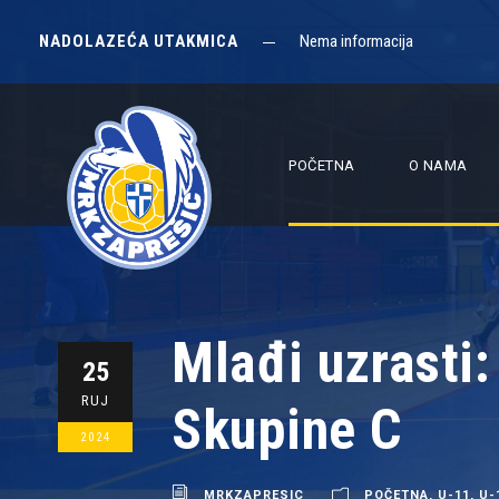
NADOLAZEĆA UTAKMICA
Nema informacija
POČETNA
O NAMA
Mlađi uzrasti
25
RUJ
Skupine C
2024
MRKZAPRESIC
POČETNA
,
U-11
,
U-