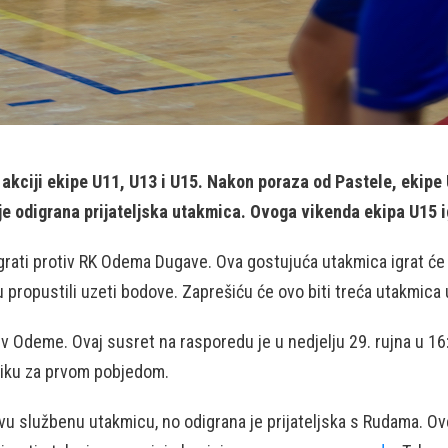
kciji ekipe U11, U13 i U15. Nakon poraza od Pastele, ekipe 
 je odigrana prijateljska utakmica. Ovoga vikenda ekipa U15 
grati protiv RK Odema Dugave. Ova gostujuća utakmica igrat će s
propustili uzeti bodove. Zaprešiću će ovo biti treća utakmica u 
tiv Odeme. Ovaj susret na rasporedu je u nedjelju 29. rujna u 16
iliku za prvom pobjedom.
prvu službenu utakmicu, no odigrana je prijateljska s Rudama. 