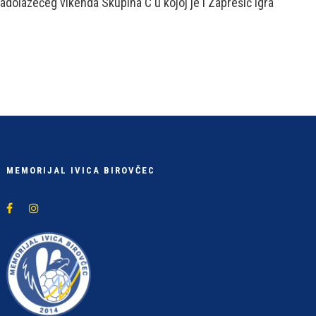
nadolazećeg vikenda Skupina C u kojoj je i Zaprešić igra
MEMORIJAL IVICA BIROVČEC