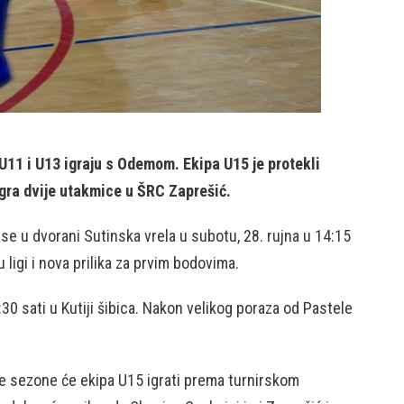
U11 i U13 igraju s Odemom. Ekipa U15 je protekli
igra dvije utakmice u ŠRC Zaprešić.
e u dvorani Sutinska vrela u subotu, 28. rujna u 14:15
ligi i nova prilika za prvim bodovima.
:30 sati u Kutiji šibica. Nakon velikog poraza od Pastele
Ove sezone će ekipa U15 igrati prema turnirskom