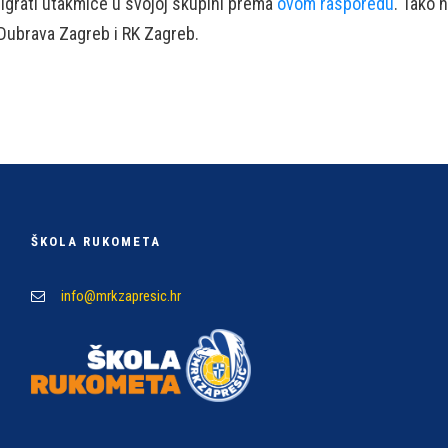
igrati utakmice u svojoj skupini prema
ovom rasporedu
. Tako 
 Dubrava Zagreb i RK Zagreb.
ŠKOLA RUKOMETA
info@mrkzapresic.hr