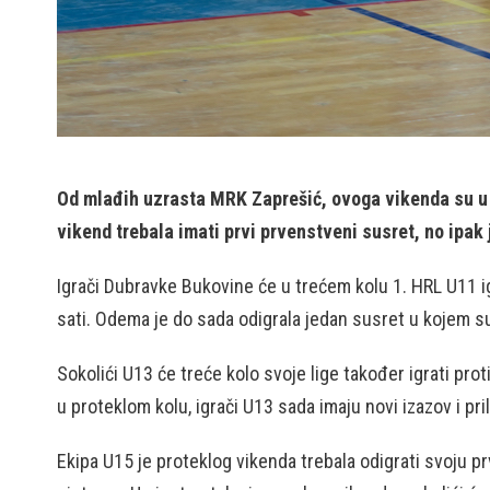
Od mlađih uzrasta MRK Zaprešić, ovoga vikenda su u a
vikend trebala imati prvi prvenstveni susret, no ipak
Igrači Dubravke Bukovine će u trećem kolu 1. HRL U11 i
sati. Odema je do sada odigrala jedan susret u kojem su 
Sokolići U13 će treće kolo svoje lige također igrati pro
u proteklom kolu, igrači U13 sada imaju novi izazov i pr
Ekipa U15 je proteklog vikenda trebala odigrati svoju 