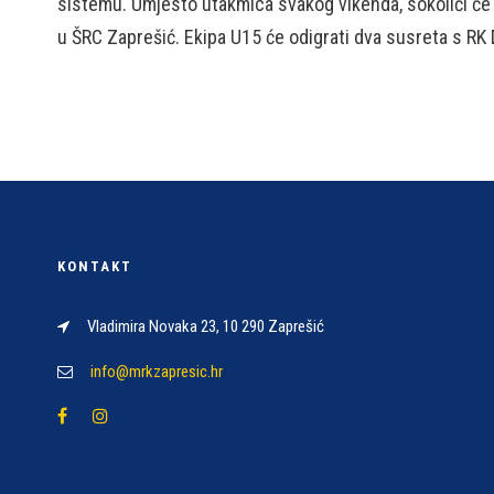
sistemu. Umjesto utakmica svakog vikenda, sokolići će 
u ŠRC Zaprešić. Ekipa U15 će odigrati dva susreta s RK
KONTAKT
Vladimira Novaka 23, 10 290 Zaprešić
info@mrkzapresic.hr