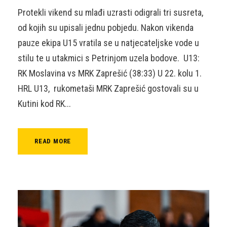
Protekli vikend su mlađi uzrasti odigrali tri susreta,
od kojih su upisali jednu pobjedu. Nakon vikenda
pauze ekipa U15 vratila se u natjecateljske vode u
stilu te u utakmici s Petrinjom uzela bodove. U13:
RK Moslavina vs MRK Zaprešić (38:33) U 22. kolu 1.
HRL U13, rukometaši MRK Zaprešić gostovali su u
Kutini kod RK...
READ MORE