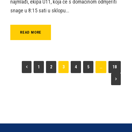
najmlađi, ekipa U11, koja će s domaćinom odmjeriti
snage u 8:15 sati u sklopu...
READ MORE
1
2
3
4
5
…
18