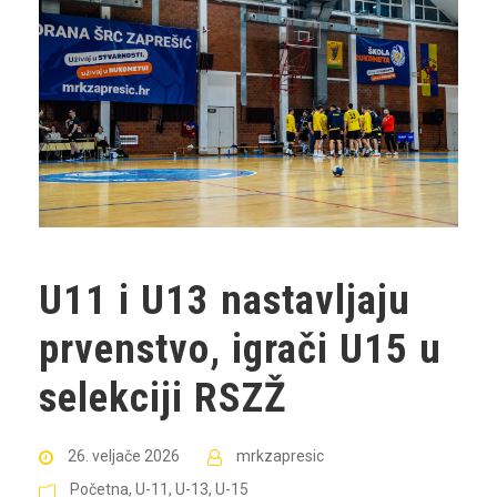
U11 i U13 nastavljaju
prvenstvo, igrači U15 u
selekciji RSZŽ
26. veljače 2026
mrkzapresic
Početna
,
U-11
,
U-13
,
U-15