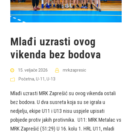
Mlađi uzrasti ovog
vikenda bez bodova
15. veljače 2026
mrkzapresic
Početna
,
U-11
,
U-13
Mlađi uzrasti MRK Zaprešić su ovog vikenda ostali
bez bodova. U dva susreta koja su se igrala u
nedjelju, ekipe U11 i U13 nisu uspjele upisati
pobjede protiv jakih protivnika. U11: MRK Metalac vs
MRK Zaprešić (51:29) U 16. kolu 1. HRL U11, mladi