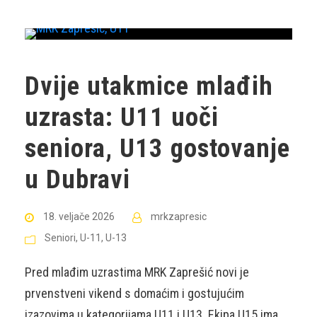
Dvije utakmice mlađih
uzrasta: U11 uoči
seniora, U13 gostovanje
u Dubravi
18. veljače 2026
mrkzapresic
Seniori
,
U-11
,
U-13
Pred mlađim uzrastima MRK Zaprešić novi je
prvenstveni vikend s domaćim i gostujućim
izazovima u kategorijama U11 i U13. Ekipa U15 ima