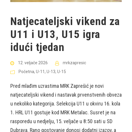
Natjecateljski vikend za
U11 i U13, U15 igra
idući tjedan
12. veljače 2026
mrkzapresic
Početna
,
U-11
,
U-13
,
U-15
Pred mlađim uzrastima MRK Zaprešić je novi
natjecateljski vikend i nastavak prvenstvenih obveza
u nekoliko kategorija. Selekcija U11 u okviru 16. kola
1. HRL U11 gostuje kod MRK Metalac. Susret je na
rasporedu u nedjelju, 15. veljače u 8:50 sati u SD
Dubrava. Rano gostovanje donosi dodatni izazov, a