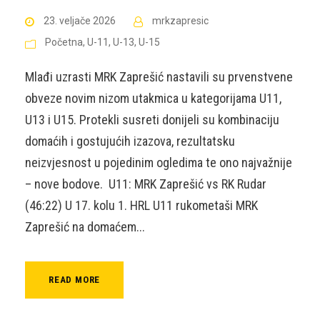
23. veljače 2026
mrkzapresic
Početna
,
U-11
,
U-13
,
U-15
Mlađi uzrasti MRK Zaprešić nastavili su prvenstvene
obveze novim nizom utakmica u kategorijama U11,
U13 i U15. Protekli susreti donijeli su kombinaciju
domaćih i gostujućih izazova, rezultatsku
neizvjesnost u pojedinim ogledima te ono najvažnije
– nove bodove. U11: MRK Zaprešić vs RK Rudar
(46:22) U 17. kolu 1. HRL U11 rukometaši MRK
Zaprešić na domaćem...
READ MORE