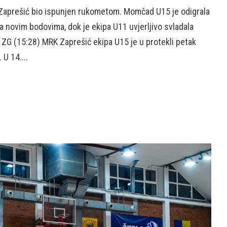
 Zaprešić bio ispunjen rukometom. Momčad U15 je odigrala
 za novim bodovima, dok je ekipa U11 uvjerljivo svladala
ZG (15:28) MRK Zaprešić ekipa U15 je u protekli petak
U 14....