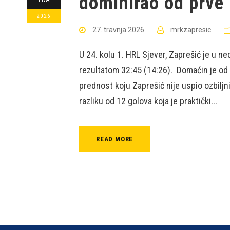
dominirao od prve
2026
27. travnja 2026
mrkzapresic
U 24. kolu 1. HRL Sjever, Zaprešić je u n
rezultatom 32:45 (14:26). Domaćin je od
prednost koju Zaprešić nije uspio ozbiljn
razliku od 12 golova koja je praktički...
READ MORE