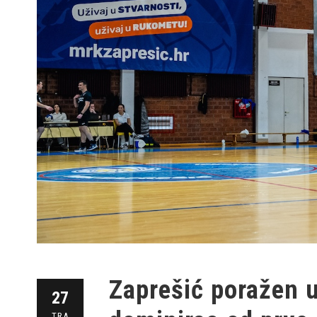
Zaprešić poražen 
27
TRA