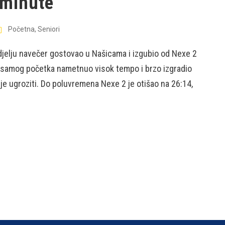
 minute
Početna
,
Seniori
edjelju navečer gostovao u Našicama i izgubio od Nexe 2
 samog početka nametnuo visok tempo i brzo izgradio
ije ugroziti. Do poluvremena Nexe 2 je otišao na 26:14,