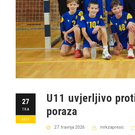
U11 uvjerljivo prot
27
poraza
TRA
2026
27. travnja 2026
mrkzapresic