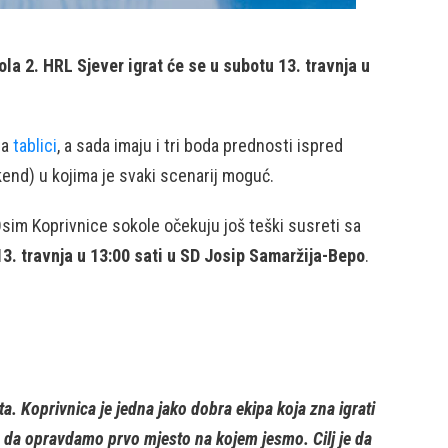
a 2. HRL Sjever igrat će se u subotu 13. travnja u
na
tablici
, a sada imaju i tri boda prednosti ispred
ikend) u kojima je svaki scenarij moguć.
 Osim Koprivnice sokole očekuju još teški susreti sa
13. travnja u 13:00 sati u SD Josip Samaržija-Bepo
.
. Koprivnica je jedna jako dobra ekipa koja zna igrati
je da opravdamo prvo mjesto na kojem jesmo. Cilj je da