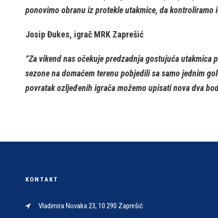
ponovimo obranu iz protekle utakmice, da kontroliramo 
Josip Đukes, igrač MRK Zaprešić
“Za vikend nas očekuje predzadnja gostujuća utakmica pr
sezone na domaćem terenu pobjedili sa samo jednim golom
povratak ozljeđenih igrača možemo upisati nova dva bod
KONTAKT
Vladimira Novaka 23, 10 290 Zaprešić