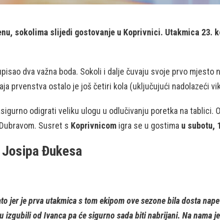
, sokolima slijedi gostovanje u Koprivnici. Utakmica 23. kol
upisao dva važna boda. Sokoli i dalje čuvaju svoje prvo mjesto 
raja prvenstva ostalo je još četiri kola (uključujući nadolazeći v
zasigurno odigrati veliku ulogu u odlučivanju poretka na tablici.
s Dubravom. Susret s
Koprivnicom
igra se u gostima
u subotu, 
a Josipa Đukesa
o jer je prva utakmica s tom ekipom ove sezone bila dosta napeta
u izgubili od Ivanca pa će sigurno sada biti nabrijani. Na nama 