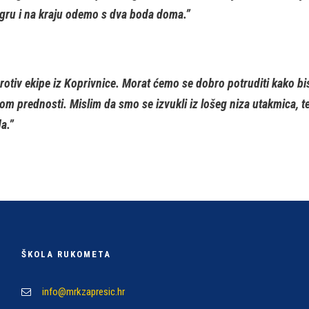
igru i na kraju odemo s dva boda doma.”
otiv ekipe iz Koprivnice. Morat ćemo se dobro potruditi kako bi
 prednosti. Mislim da smo se izvukli iz lošeg niza utakmica, te
a.”
ŠKOLA RUKOMETA
info@mrkzapresic.hr