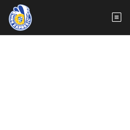
Vepar Cup 2024 |
Pregled turnira
MRKZAPRESIC
POČETNA
,
U-11
,
U-13
,
U-15
MRK ZAPREŠIĆ
,
SOKOLIĆI
,
U11
,
U13
,
U15
,
VEPAR CUP