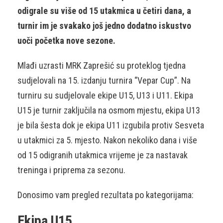
odigrale su više od 15 utakmica u četiri dana, a
turnir im je svakako još jedno dodatno iskustvo
uoči početka nove sezone.
Mlađi uzrasti MRK Zaprešić su proteklog tjedna
sudjelovali na 15. izdanju turnira “Vepar Cup”. Na
turniru su sudjelovale ekipe U15, U13 i U11. Ekipa
U15 je turnir zaključila na osmom mjestu, ekipa U13
je bila šesta dok je ekipa U11 izgubila protiv Sesveta
u utakmici za 5. mjesto. Nakon nekoliko dana i više
od 15 odigranih utakmica vrijeme je za nastavak
treninga i priprema za sezonu.
Donosimo vam pregled rezultata po kategorijama:
Ekipa U15