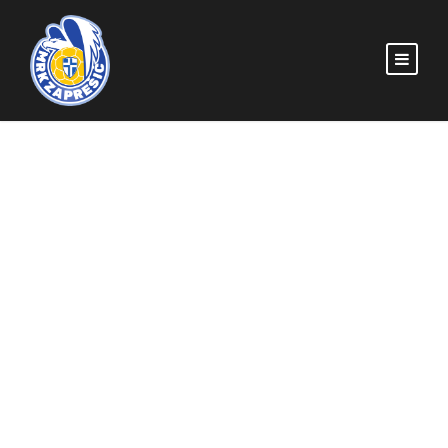
U11 i U13 nastavljaju
prvenstvo, igrači U15
u selekciji RSZŽ
MRKZAPRESIC
POČETNA
,
U-11
,
U-13
,
U-15
MRK ZAPREŠIĆ
,
U11
,
U13
,
U15