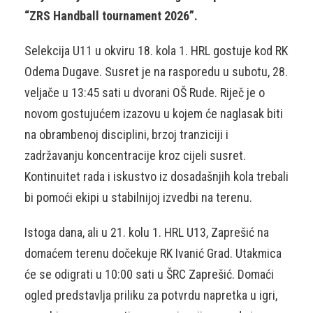
“ZRS Handball tournament 2026”.
Selekcija U11 u okviru 18. kola 1. HRL gostuje kod RK
Odema Dugave. Susret je na rasporedu u subotu, 28.
veljače u 13:45 sati u dvorani OŠ Rude. Riječ je o
novom gostujućem izazovu u kojem će naglasak biti
na obrambenoj disciplini, brzoj tranziciji i
zadržavanju koncentracije kroz cijeli susret.
Kontinuitet rada i iskustvo iz dosadašnjih kola trebali
bi pomoći ekipi u stabilnijoj izvedbi na terenu.
Istoga dana, ali u 21. kolu 1. HRL U13, Zaprešić na
domaćem terenu dočekuje RK Ivanić Grad. Utakmica
će se odigrati u 10:00 sati u ŠRC Zaprešić. Domaći
ogled predstavlja priliku za potvrdu napretka u igri,