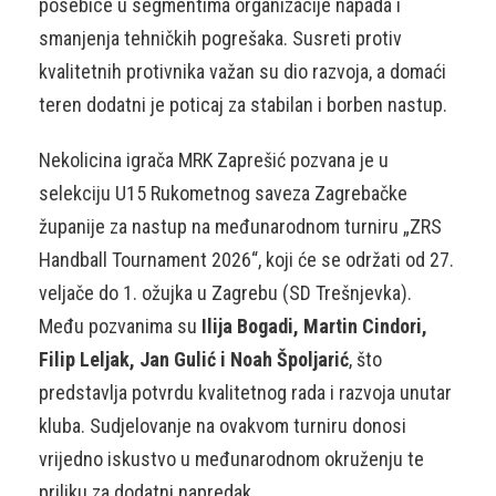
posebice u segmentima organizacije napada i
smanjenja tehničkih pogrešaka. Susreti protiv
kvalitetnih protivnika važan su dio razvoja, a domaći
teren dodatni je poticaj za stabilan i borben nastup.
Nekolicina igrača MRK Zaprešić pozvana je u
selekciju U15 Rukometnog saveza Zagrebačke
županije za nastup na međunarodnom turniru „ZRS
Handball Tournament 2026“, koji će se održati od 27.
veljače do 1. ožujka u Zagrebu (SD Trešnjevka).
Među pozvanima su
Ilija Bogadi, Martin Cindori,
Filip Leljak, Jan Gulić i Noah Špoljarić
, što
predstavlja potvrdu kvalitetnog rada i razvoja unutar
kluba. Sudjelovanje na ovakvom turniru donosi
vrijedno iskustvo u međunarodnom okruženju te
priliku za dodatni napredak.