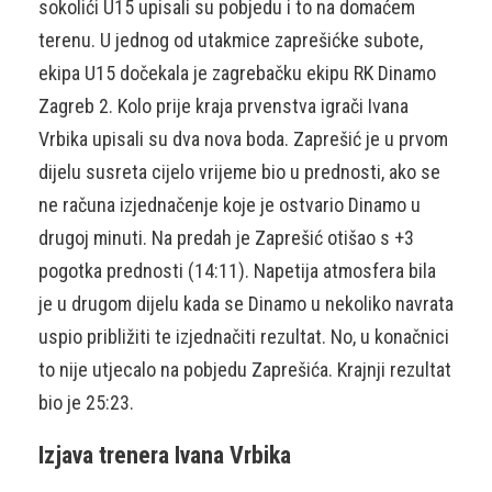
sokolići U15 upisali su pobjedu i to na domaćem
terenu. U jednog od utakmice zaprešićke subote,
ekipa U15 dočekala je zagrebačku ekipu RK Dinamo
Zagreb 2. Kolo prije kraja prvenstva igrači Ivana
Vrbika upisali su dva nova boda. Zaprešić je u prvom
dijelu susreta cijelo vrijeme bio u prednosti, ako se
ne računa izjednačenje koje je ostvario Dinamo u
drugoj minuti. Na predah je Zaprešić otišao s +3
pogotka prednosti (14:11). Napetija atmosfera bila
je u drugom dijelu kada se Dinamo u nekoliko navrata
uspio približiti te izjednačiti rezultat. No, u konačnici
to nije utjecalo na pobjedu Zaprešića. Krajnji rezultat
bio je 25:23.
Izjava trenera Ivana Vrbika