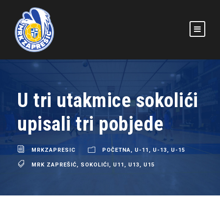
U tri utakmice sokolići
upisali tri pobjede
MRKZAPRESIC
POČETNA
,
U-11
,
U-13
,
U-15
MRK ZAPREŠIĆ
,
SOKOLIĆI
,
U11
,
U13
,
U15