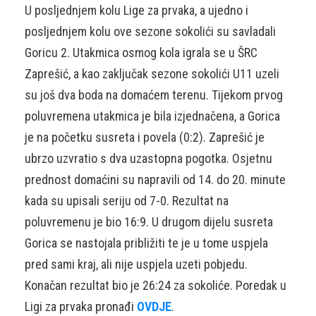
U posljednjem kolu Lige za prvaka, a ujedno i
posljednjem kolu ove sezone sokolići su savladali
Goricu 2. Utakmica osmog kola igrala se u ŠRC
Zaprešić, a kao zaključak sezone sokolići U11 uzeli
su još dva boda na domaćem terenu. Tijekom prvog
poluvremena utakmica je bila izjednačena, a Gorica
je na početku susreta i povela (0:2). Zaprešić je
ubrzo uzvratio s dva uzastopna pogotka. Osjetnu
prednost domaćini su napravili od 14. do 20. minute
kada su upisali seriju od 7-0. Rezultat na
poluvremenu je bio 16:9. U drugom dijelu susreta
Gorica se nastojala približiti te je u tome uspjela
pred sami kraj, ali nije uspjela uzeti pobjedu.
Konačan rezultat bio je 26:24 za sokoliće. Poredak u
Ligi za prvaka pronađi
OVDJE
.