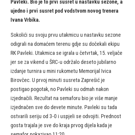
Pavleki. Bio je to prvi susret u nastavku sezone, a
ujedno i prvi susret pod vodstvom novog trenera
Ivana Vrbika.
Sokolići su svoju prvu utakmicu u nastavku sezone
odigrali na domaćem terenu gdje su dočekali ekipu
RK Pavleki. Utakmica se igrala u četvrtak, 15. veljače
jer se za vikend u ŠRC-u održalo deseto jubilarno
izdanje turnira u mini rukometu Memorijal Ivica
Birovčec. U prvoj minuti susreta Zaprešić je
postigao pogotak, no Pavleki su odmah nakon
izjednačili. Rezultat na semaforu bio je više manje
izjednačen sve do devete minute. Pavleki su tada
ostvarili seriju od 3-0 i uspjeli se odvojiti. Prednost
gosta trajala je sve do kraja prvog dijela kada je
semafor pokazivao 11:20.