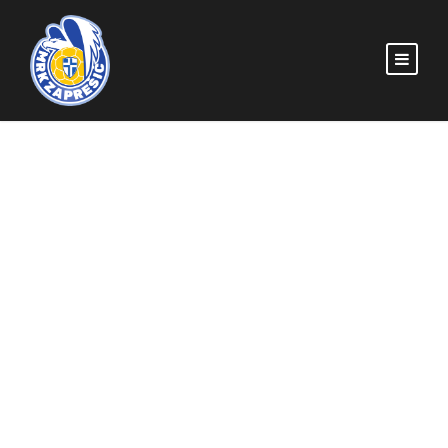
U nastavku natjecanja
ekipa U15 upisala prvi
poraz
MRKZAPRESIC
POČETNA
,
U-15
MRK ZAPREŠIĆ
,
SOKOLIĆI
,
U15