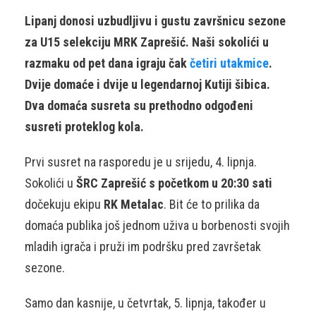
Lipanj donosi uzbudljivu i gustu završnicu sezone
za U15 selekciju MRK Zaprešić. Naši sokolići u
razmaku od pet dana igraju čak
četiri utakmice
.
Dvije domaće i dvije u legendarnoj Kutiji šibica.
Dva domaća susreta su prethodno odgođeni
susreti proteklog kola.
Prvi susret na rasporedu je u srijedu, 4. lipnja.
Sokolići u
ŠRC Zaprešić s početkom u 20:30 sati
dočekuju ekipu
RK Metalac
. Bit će to prilika da
domaća publika još jednom uživa u borbenosti svojih
mladih igrača i pruži im podršku pred završetak
sezone.
Samo dan kasnije, u četvrtak, 5. lipnja, također u