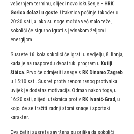
večernjem terminu, slijedi novo iskušenje –
HRK
Gorica dolazi u goste
. Utakmica počinje također u
20:30 sati, a iako su noge možda već malo teže,
sokolići će sigurno igrati s jednakom željom i
energijom.
Susrete 16. kola sokolići će igrati u nedjelju, 8. lipnja,
kada je na rasporedu dvostruki program u
Kutiji
šibica
. Prvo će odmjeriti snage s
RK Dinamo Zagreb
u 15:10 sati. Susret protiv renomiranog protivnika
uvijek je dodatna motivacija. Odmah nakon toga, u
16:20 sati, slijedi utakmica protiv
RK Ivanić-Grad
, u
kojoj će se tražiti zadnji atomi snage i sportski
karakter.
Ova četiri susreta savršena su prilika da sokolići