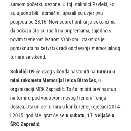
samom početku sezone. U toj utakmici Pavleki, koji
su ujedno bili i domaćini, upisali su uvjerljivu
pobjedu od 28:16. Novi susret prilika je sokolićima
da pokažu što su radili na pripremama, zajedno s
novim trenerom Ivanom Vrbikom. Utakmica je
pomaknuta na četvrtak radi održavanja memorijalnog
turnira za vikend.
Sokolići U9
će ovog vikenda nastupiti na
turniru u
mini rukometu Memorijal Ivica Birovčec
, u
organizaciji MRK Zaprešić. To će im biti prvi nastup
na turniru pod vodstvom novog trenera Tonija
Josića. Utakmice turnira u konkurenciji dječaci 2014.
i 2015. godište igrat će se
u subotu, 17. veljače u
ŠRC Zaprešić
.