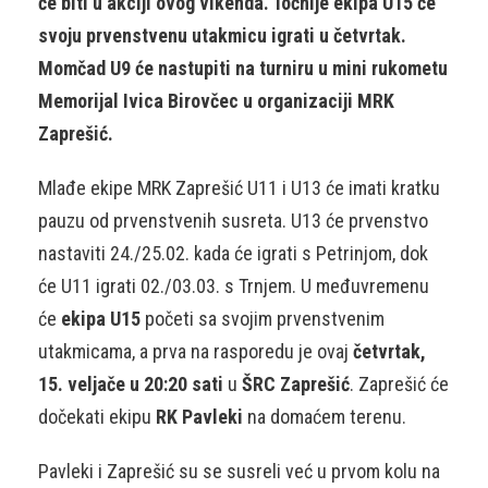
će biti u akciji ovog vikenda. Točnije ekipa U15 će
svoju prvenstvenu utakmicu igrati u četvrtak.
Momčad U9 će nastupiti na turniru u mini rukometu
Memorijal Ivica Birovčec u organizaciji MRK
Zaprešić.
Mlađe ekipe MRK Zaprešić U11 i U13 će imati kratku
pauzu od prvenstvenih susreta. U13 će prvenstvo
nastaviti 24./25.02. kada će igrati s Petrinjom, dok
će U11 igrati 02./03.03. s Trnjem. U međuvremenu
će
ekipa U15
početi sa svojim prvenstvenim
utakmicama, a prva na rasporedu je ovaj
četvrtak,
15. veljače u 20:20 sati
u
ŠRC Zaprešić
. Zaprešić će
dočekati ekipu
RK Pavleki
na domaćem terenu.
Pavleki i Zaprešić su se susreli već u prvom kolu na