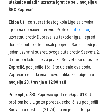
utakmice mlađih uzrasta igrat će se u nedjelju u
ŠRC Zaprešić.
Ekipa U11
će susret šestog kola Lige za prvaka
igrati na domaćem terenu. Proteklu
utakmicu
,
uzvratnu protiv Dubrave, su također igrali ispred
domaće publike te upisali pobjedu. Sada slijedi još
jedan uzvratni susret, ovoga puta protiv Sesveta 2.
U drugom kolu Lige za prvaka Sesvete su ugostile
Zaprešić, pobijedile 16:13 te upisale dva boda.
Zaprešić će sada imati novu priliku za pobjedu u
nedjelju 28. travnja u 12:00 sati.
Prije njih, u ŠRC Zaprešić igrat će
ekipa U13
. U
prošlom kolu Lige za poredak sokolići su pobijedili
Rugvicu u gostima (21:24). To im je bila druga