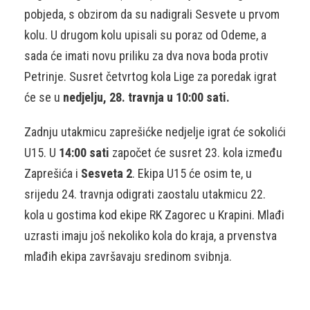
pobjeda, s obzirom da su nadigrali Sesvete u prvom
kolu. U drugom kolu upisali su poraz od Odeme, a
sada će imati novu priliku za dva nova boda protiv
Petrinje. Susret četvrtog kola Lige za poredak igrat
će se u
nedjelju, 28. travnja u 10:00 sati.
Zadnju utakmicu zaprešićke nedjelje igrat će sokolići
U15. U
14:00 sati
započet će susret 23. kola između
Zaprešića i
Sesveta 2
. Ekipa U15 će osim te, u
srijedu 24. travnja odigrati zaostalu utakmicu 22.
kola u gostima kod ekipe RK Zagorec u Krapini. Mlađi
uzrasti imaju još nekoliko kola do kraja, a prvenstva
mlađih ekipa završavaju sredinom svibnja.