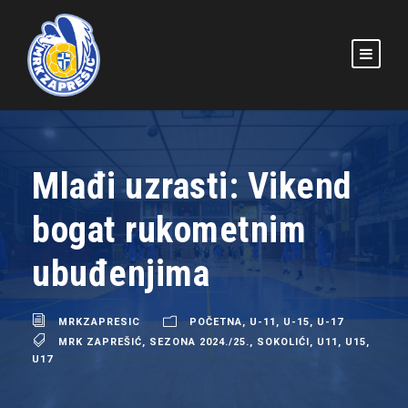
Mlađi uzrasti: Vikend
bogat rukometnim
ubuđenjima
MRKZAPRESIC
POČETNA
,
U-11
,
U-15
,
U-17
MRK ZAPREŠIĆ
,
SEZONA 2024./25.
,
SOKOLIĆI
,
U11
,
U15
,
U17