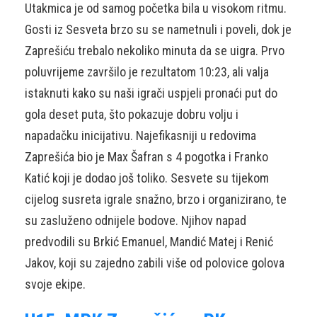
Utakmica je od samog početka bila u visokom ritmu.
Gosti iz Sesveta brzo su se nametnuli i poveli, dok je
Zaprešiću trebalo nekoliko minuta da se uigra. Prvo
poluvrijeme završilo je rezultatom 10:23, ali valja
istaknuti kako su naši igrači uspjeli pronaći put do
gola deset puta, što pokazuje dobru volju i
napadačku inicijativu. Najefikasniji u redovima
Zaprešića bio je Max Šafran s 4 pogotka i Franko
Katić koji je dodao još toliko. Sesvete su tijekom
cijelog susreta igrale snažno, brzo i organizirano, te
su zasluženo odnijele bodove. Njihov napad
predvodili su Brkić Emanuel, Mandić Matej i Renić
Jakov, koji su zajedno zabili više od polovice golova
svoje ekipe.