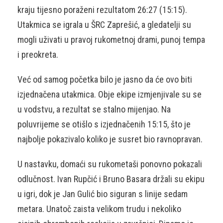
kraju tijesno poraženi rezultatom 26:27 (15:15).
Utakmica se igrala u ŠRC Zaprešić, a gledatelji su
mogli uživati u pravoj rukometnoj drami, punoj tempa
i preokreta.
Već od samog početka bilo je jasno da će ovo biti
izjednačena utakmica. Obje ekipe izmjenjivale su se
u vodstvu, a rezultat se stalno mijenjao. Na
poluvrijeme se otišlo s izjednačenih 15:15, što je
najbolje pokazivalo koliko je susret bio ravnopravan.
U nastavku, domaći su rukometaši ponovno pokazali
odlučnost. Ivan Rupčić i Bruno Basara držali su ekipu
u igri, dok je Jan Gulić bio siguran s linije sedam
metara. Unatoč zaista velikom trudu i nekoliko