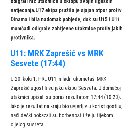
odigrali niz utakmica u sklopu svojih ligaških
natjecanja.U17 ekipa pružila je sjajan otpor protiv
Dinama i bila nadomak pobjede, dok su U15 i U11
momčadi odigrale zahtjevne utakmice protiv jakih
protivnika.
U11: MRK Zaprešić vs MRK
Sesvete (17:44)
U 20. kolu 1. HRL U11, mladi rukometaši MRK
Zaprešić ugostili su jaku ekipu Sesveta. U domaćoj
utakmici upisali su poraz rezultatom 17:44 (10:23).
Iako je rezultat na kraju bio uvjerljiv u korist gostiju,
naši dečki pokazali su borbenost i želju tijekom
cijelog susreta.