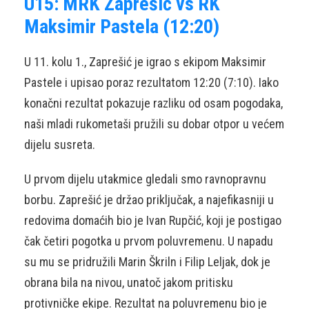
U15: MRK Zaprešić vs RK
Maksimir Pastela (12:20)
U 11. kolu 1., Zaprešić je igrao s ekipom Maksimir
Pastele i upisao poraz rezultatom 12:20 (7:10). Iako
konačni rezultat pokazuje razliku od osam pogodaka,
naši mladi rukometaši pružili su dobar otpor u većem
dijelu susreta.
U prvom dijelu utakmice gledali smo ravnopravnu
borbu. Zaprešić je držao priključak, a najefikasniji u
redovima domaćih bio je Ivan Rupčić, koji je postigao
čak četiri pogotka u prvom poluvremenu. U napadu
su mu se pridružili Marin Škriln i Filip Leljak, dok je
obrana bila na nivou, unatoč jakom pritisku
protivničke ekipe. Rezultat na poluvremenu bio je