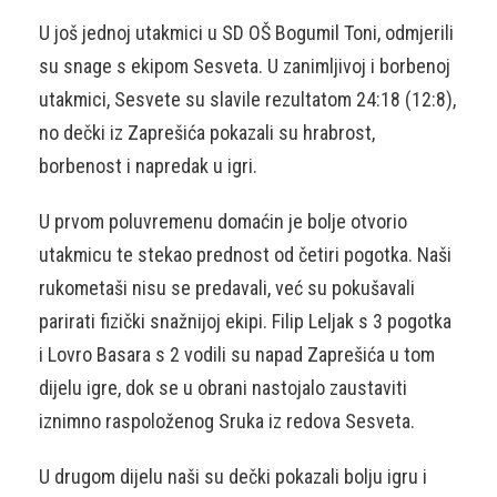
U još jednoj utakmici u SD OŠ Bogumil Toni, odmjerili
su snage s ekipom Sesveta. U zanimljivoj i borbenoj
utakmici, Sesvete su slavile rezultatom 24:18 (12:8),
no dečki iz Zaprešića pokazali su hrabrost,
borbenost i napredak u igri.
U prvom poluvremenu domaćin je bolje otvorio
utakmicu te stekao prednost od četiri pogotka. Naši
rukometaši nisu se predavali, već su pokušavali
parirati fizički snažnijoj ekipi. Filip Leljak s 3 pogotka
i Lovro Basara s 2 vodili su napad Zaprešića u tom
dijelu igre, dok se u obrani nastojalo zaustaviti
iznimno raspoloženog Sruka iz redova Sesveta.
U drugom dijelu naši su dečki pokazali bolju igru i