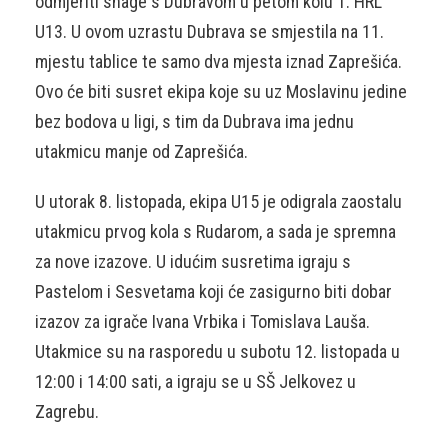
odmjeriti snage s Dubravom u petom kolu 1. HRL
U13. U ovom uzrastu Dubrava se smjestila na 11.
mjestu tablice te samo dva mjesta iznad Zaprešića.
Ovo će biti susret ekipa koje su uz Moslavinu jedine
bez bodova u ligi, s tim da Dubrava ima jednu
utakmicu manje od Zaprešića.
U utorak 8. listopada, ekipa U15 je odigrala zaostalu
utakmicu prvog kola s Rudarom, a sada je spremna
za nove izazove. U idućim susretima igraju s
Pastelom i Sesvetama koji će zasigurno biti dobar
izazov za igrače Ivana Vrbika i Tomislava Lauša.
Utakmice su na rasporedu u subotu 12. listopada u
12:00 i 14:00 sati, a igraju se u SŠ Jelkovez u
Zagrebu.