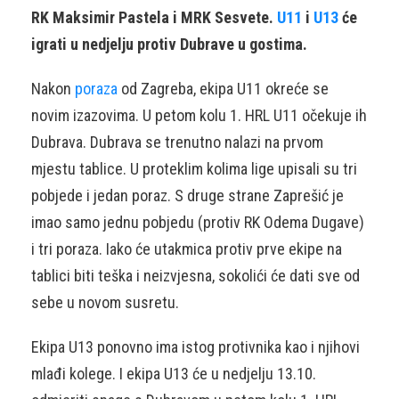
RK Maksimir Pastela i MRK Sesvete.
U11
i
U13
će
igrati u nedjelju protiv Dubrave u gostima.
Nakon
poraza
od Zagreba, ekipa U11 okreće se
novim izazovima. U petom kolu 1. HRL U11 očekuje ih
Dubrava. Dubrava se trenutno nalazi na prvom
mjestu tablice. U proteklim kolima lige upisali su tri
pobjede i jedan poraz. S druge strane Zaprešić je
imao samo jednu pobjedu (protiv RK Odema Dugave)
i tri poraza. Iako će utakmica protiv prve ekipe na
tablici biti teška i neizvjesna, sokolići će dati sve od
sebe u novom susretu.
Ekipa U13 ponovno ima istog protivnika kao i njihovi
mlađi kolege. I ekipa U13 će u nedjelju 13.10.