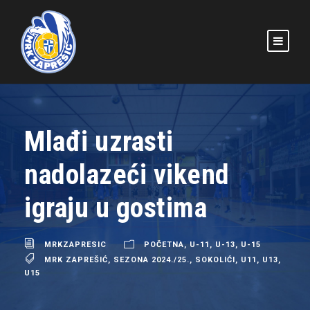
Mlađi uzrasti
nadolazeći vikend
igraju u gostima
MRKZAPRESIC
POČETNA
,
U-11
,
U-13
,
U-15
MRK ZAPREŠIĆ
,
SEZONA 2024./25.
,
SOKOLIĆI
,
U11
,
U13
,
U15