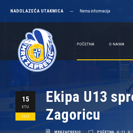
NADOLAZEĆA UTAKMICA
Nema informacija
POČETNA
O NAMA
Ekipa U13 spr
15
STU
Zagoricu
2023
MRKZAPRESIC
POČETNA
,
U-11
,
U-