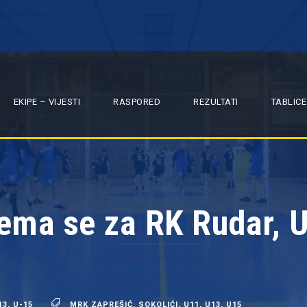
EKIPE – VIJESTI
RASPORED
REZULTATI
TABLICE
ema se za RK Rudar, 
13
,
U-15
MRK ZAPREŠIĆ
,
SOKOLIĆI
,
U11
,
U13
,
U15