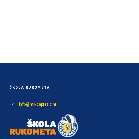
ŠKOLA RUKOMETA
info@mrkzapresic.hr