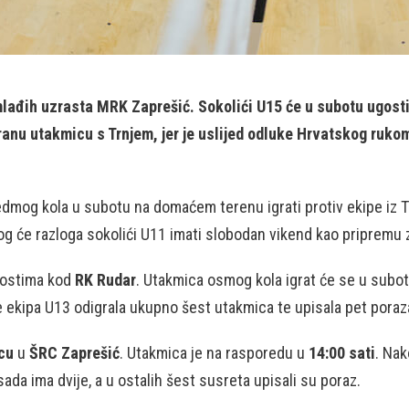
lađih uzrasta MRK Zaprešić. Sokolići U15 će u subotu ugostit
ranu utakmicu s Trnjem, jer je uslijed odluke Hrvatskog ruko
dmog kola u subotu na domaćem terenu igrati protiv ekipe iz 
og će razloga sokolići U11 imati slobodan vikend kao pripremu 
 gostima kod
RK Rudar
. Utakmica osmog kola igrat će se u subot
 je ekipa U13 odigrala ukupno šest utakmica te upisala pet poraz
cu
u
ŠRC Zaprešić
. Utakmica je na rasporedu u
14:00 sati
. Nak
sada ima dvije, a u ostalih šest susreta upisali su poraz.