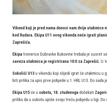
Vikend koji je pred nama donosi nam dvije utakmice m
kod Rudara. Ekipa U11 ovog vikenda neće igrati plani
Zaprešića.
Ekipa
trenerice Dubravke Bukovine trebala je susret se
saveza utakmica je registrirana 10:0 za Zaprešić.
Iz t
Sokolići U13
u vikendu koji slijedi igrat će utakmicu u
biti prilika za upis prve pobjede u 1. HRL U13. Do sada
Ekipa U15
će u
subotu, 18. studenoga
dočekati
Zagori
priliku da u subotu upiše svoju treću pobjedu u ligi. Do 