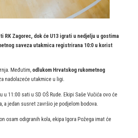
i RK Zagorec, dok će U13 igrati u nedjelju u gostima
metnog saveza utakmica registrirana 10:0 u korist
Trnja. Međutim,
odlukom Hrvatskog rukometnog
za nadolazeće utakmice u ligi.
u u 11:00 sati u SD OŠ Rude. Ekipi Saše Vučića ovo će
a, a jedan susret završio je podjelom bodova.
on osam odigranih kola, ekipa Igora Požega imat će