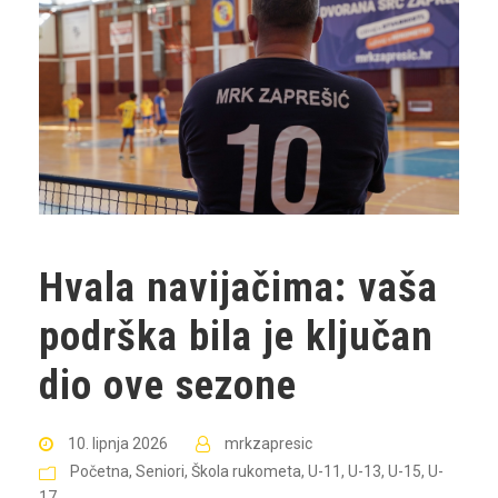
Hvala navijačima: vaša
podrška bila je ključan
dio ove sezone
10. lipnja 2026
mrkzapresic
Početna
,
Seniori
,
Škola rukometa
,
U-11
,
U-13
,
U-15
,
U-
17