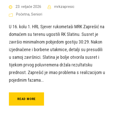
23. veljače 2026
mrkzapresic
Početna
,
Seniori
U 16. kolu 1. HRL Sjever rukometaši MRK Zaprešić na
domaćem su terenu ugostili RK Slatinu. Susret je
završio minimalnom pobjedom gostiju 30:29. Nakon
izjednačene i borbene utakmice, detalji su presudili
u samoj završnici. Slatina je bolje otvorila susret i
tijekom prvog poluvremena držala rezultatsku
prednost. Zaprešić je imao problema s realizacijom u
pojedinim fazama...
READ MORE