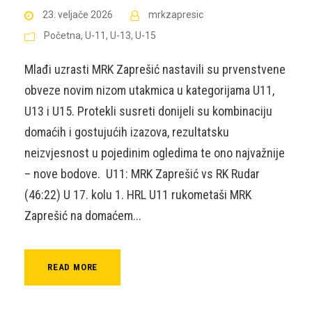
23. veljače 2026
mrkzapresic
Početna
,
U-11
,
U-13
,
U-15
Mlađi uzrasti MRK Zaprešić nastavili su prvenstvene
obveze novim nizom utakmica u kategorijama U11,
U13 i U15. Protekli susreti donijeli su kombinaciju
domaćih i gostujućih izazova, rezultatsku
neizvjesnost u pojedinim ogledima te ono najvažnije
– nove bodove. U11: MRK Zaprešić vs RK Rudar
(46:22) U 17. kolu 1. HRL U11 rukometaši MRK
Zaprešić na domaćem...
READ MORE