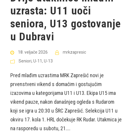
uzrasta: U11 uoči
seniora, U13 gostovanje
u Dubravi
18. veljače 2026
mrkzapresic
Seniori
,
U-11
,
U-13
Pred mlađim uzrastima MRK Zaprešić novi je
prvenstveni vikend s domaćim i gostujućim
izazovima u kategorijama U11 i U13. Ekipa U15 ima
vikend pauze, nakon današnjeg ogleda s Rudarom
koji se igra u 20:30 u ŠRC Zaprešić. Selekcija U11 u
okviru 17. kola 1. HRL dočekuje RK Rudar. Utakmica je
na rasporedu u subotu, 21....