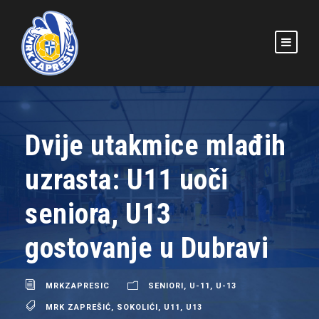
Dvije utakmice mlađih
uzrasta: U11 uoči
seniora, U13
gostovanje u Dubravi
MRKZAPRESIC
SENIORI
,
U-11
,
U-13
MRK ZAPREŠIĆ
,
SOKOLIĆI
,
U11
,
U13