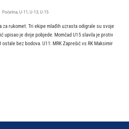
Početna
,
U-11
,
U-13
,
U-15
na za rukomet. Tri ekipe mlađih uzrasta odigrale su svoje
ć upisao je dvije pobjede. Momčad U15 slavila je protiv
13 ostale bez bodova. U11: MRK Zaprešić vs RK Maksimir