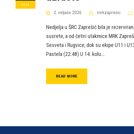
2026
2. veljače 2026
mrkzapresic
Nedjelja u ŠRC Zaprešić bila je rezervira
susrete, a od četiri utakmice MRK Zapreši
Sesveta i Rugvice, dok su ekipe U11 i U
Pastela (22:48) U 14. kolu...
READ MORE