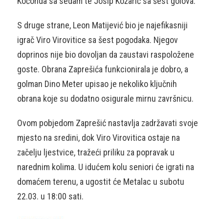
Kočonda sa sedam te Josip Kožarić sa šest golova.
S druge strane, Leon Matijević bio je najefikasniji
igrač Viro Virovitice sa šest pogodaka. Njegov
doprinos nije bio dovoljan da zaustavi raspoložene
goste. Obrana Zaprešića funkcionirala je dobro, a
golman Dino Meter upisao je nekoliko ključnih
obrana koje su dodatno osigurale mirnu završnicu.
Ovom pobjedom Zaprešić nastavlja zadržavati svoje
mjesto na sredini, dok Viro Virovitica ostaje na
začelju ljestvice, tražeći priliku za popravak u
narednim kolima. U idućem kolu seniori će igrati na
domaćem terenu, a ugostit će Metalac u subotu
22.03. u 18:00 sati.