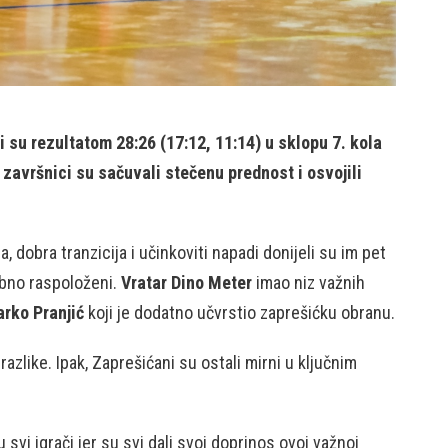
 su rezultatom 28:26 (17:12, 11:14) u sklopu 7. kola
U završnici su sačuvali stečenu prednost i osvojili
 dobra tranzicija i učinkoviti napadi donijeli su im pet
ebno raspoloženi.
Vratar Dino Meter
imao niz važnih
rko Pranjić
koji je dodatno učvrstio zaprešićku obranu.
like. Ipak, Zaprešićani su ostali mirni u ključnim
svi igrači jer su svi dali svoj doprinos ovoj važnoj