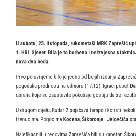
U subotu, 25. listopada, rukometaši MRK Zaprešić upis
1. HRL Sjever. Bila je to borbena i neizvjesna utakmic
nova dva boda.
Prvo poluvrijeme bilo je jedno od boljih izdanja Zapreši
pogodaka prednosti na odmoru (17:12). Igrači poput
Da
obrana koje su zaustavile pokušaje gostiju da se rezulta
U drugom dijelu, Rudar 2 pojačava tempo i koristi nekol
trenucima. Pogocima
Kocena
,
Šikoronje
i
Jelovčića
pon
Najefikasniji u redovima Zaprešića bili su kapetan Šikor