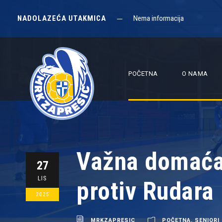
NADOLAZEĆA UTAKMICA
Nema informacija
POČETNA
O NAMA
Važna domaća 
27
LIS
protiv Rudara
2025
MRKZAPRESIC
POČETNA
,
SENIORI