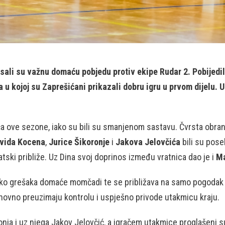
ali su važnu domaću pobjedu protiv ekipe Rudar 2. Pobijedili
a u kojoj su Zaprešićani prikazali dobru igru u prvom dijelu. 
ća ove sezone, iako su bili su smanjenom sastavu. Čvrsta obrana,
vida Kocena
,
Jurice Šikoronje
i
Jakova Jelovčića
bili su pos
tski približe. Uz Dina svoj doprinos između vratnica dao je i
Ma
iko grešaka domaće momčadi te se približava na samo pogodak raz
ovno preuzimaju kontrolu i uspješno privode utakmicu kraju.
onja i uz njega Jakov Jelovčić, a igračem utakmice proglašeni su 