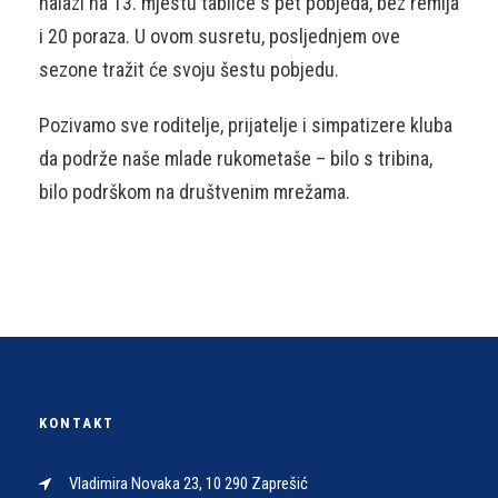
nalazi na 13. mjestu tablice s pet pobjeda, bez remija
i 20 poraza. U ovom susretu, posljednjem ove
sezone tražit će svoju šestu pobjedu.
Pozivamo sve roditelje, prijatelje i simpatizere kluba
da podrže naše mlade rukometaše – bilo s tribina,
bilo podrškom na društvenim mrežama.
KONTAKT
Vladimira Novaka 23, 10 290 Zaprešić