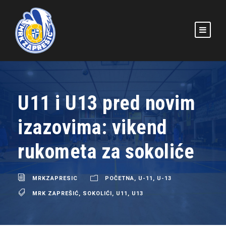
U11 i U13 pred novim
izazovima: vikend
rukometa za sokoliće
MRKZAPRESIC
POČETNA
,
U-11
,
U-13
MRK ZAPREŠIĆ
,
SOKOLIĆI
,
U11
,
U13