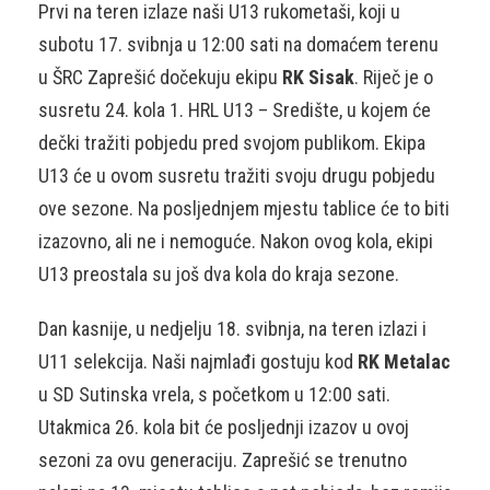
Prvi na teren izlaze naši U13 rukometaši, koji u
subotu 17. svibnja u 12:00 sati na domaćem terenu
u ŠRC Zaprešić dočekuju ekipu
RK Sisak
. Riječ je o
susretu 24. kola 1. HRL U13 – Središte, u kojem će
dečki tražiti pobjedu pred svojom publikom. Ekipa
U13 će u ovom susretu tražiti svoju drugu pobjedu
ove sezone. Na posljednjem mjestu tablice će to biti
izazovno, ali ne i nemoguće. Nakon ovog kola, ekipi
U13 preostala su još dva kola do kraja sezone.
Dan kasnije, u nedjelju 18. svibnja, na teren izlazi i
U11 selekcija. Naši najmlađi gostuju kod
RK Metalac
u SD Sutinska vrela, s početkom u 12:00 sati.
Utakmica 26. kola bit će posljednji izazov u ovoj
sezoni za ovu generaciju. Zaprešić se trenutno