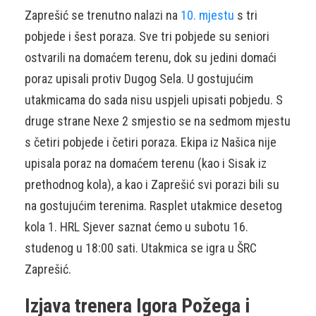
Zaprešić se trenutno nalazi na
10. mjestu
s tri
pobjede i šest poraza. Sve tri pobjede su seniori
ostvarili na domaćem terenu, dok su jedini domaći
poraz upisali protiv Dugog Sela. U gostujućim
utakmicama do sada nisu uspjeli upisati pobjedu. S
druge strane Nexe 2 smjestio se na sedmom mjestu
s četiri pobjede i četiri poraza. Ekipa iz Našica nije
upisala poraz na domaćem terenu (kao i Sisak iz
prethodnog kola), a kao i Zaprešić svi porazi bili su
na gostujućim terenima. Rasplet utakmice desetog
kola 1. HRL Sjever saznat ćemo u subotu 16.
studenog u 18:00 sati. Utakmica se igra u ŠRC
Zaprešić.
Izjava trenera Igora Požega i