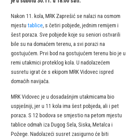
je u subotu 30.11. u 18:00 sati.
Nakon 11. kola, MRK Zaprešić se nalazi na osmom
mjestu
tablice
, s četiri pobjede, jednim remijem i
šest poraza. Sve pobjede koje su seniori ostvarili
bile su na domaćem terenu, a svi porazi na
gostujućem. Prvi bod na gostujućem terenu bio je u
remi utakmici proteklog kola. U nadolazećem
susretu igrat će s ekipom MRK Vidovec ispred
domaćih navijača.
MRK Vidovec je u dosadašnjim utakmicama bio
uspješniji, jer u 11 kola ima šest pobjeda, ali i pet
poraza. S 12 bodova se smjestio na petom mjestu
tablice odmah iza Dugog Sela, Siska, Metalca i
Požege. Nadolazeći susret zasigurno će biti