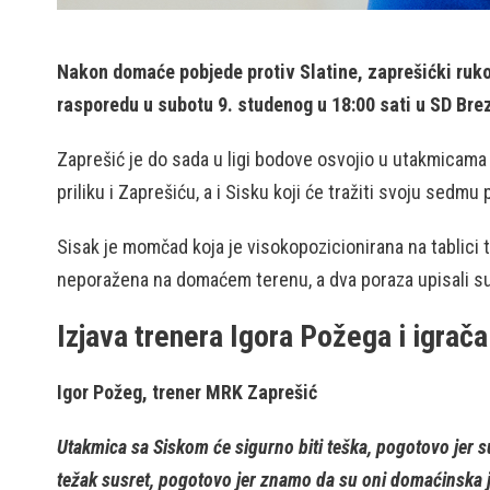
Nakon domaće pobjede protiv Slatine, zaprešićki ruko
rasporedu u subotu 9. studenog u 18:00 sati u SD Bre
Zaprešić je do sada u ligi bodove osvojio u utakmicama
priliku i Zaprešiću, a i Sisku koji će tražiti svoju sedmu
Sisak je momčad koja je visokopozicionirana na tablici
neporažena na domaćem terenu, a dva poraza upisali su
Izjava trenera Igora Požega i igrač
Igor Požeg, trener MRK Zaprešić
Utakmica sa Siskom će sigurno biti teška, pogotovo jer su
težak susret, pogotovo jer znamo da su oni domaćinska 