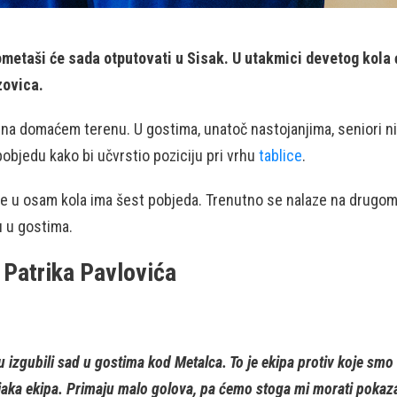
metaši će sada otputovati u Sisak. U utakmici devetog kola ć
zovica.
 na domaćem terenu. U gostima, unatoč nastojanjima, seniori ni
 pobjedu kako bi učvrstio poziciju pri vrhu
tablice
.
 te u osam kola ima šest pobjeda. Trenutno se nalaze na drugom
 u gostima.
a Patrika Pavlovića
 izgubili sad u gostima kod Metalca. To je ekipa protiv koje smo v
jaka ekipa. Primaju malo golova, pa ćemo stoga mi morati poka