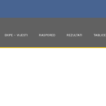
EKIPE – VIJESTI
RASPORED
REZULTATI
TABLICE
u Zaprešić putuje u S
1. HRL SJEVER
,
MRK ZAPREŠIĆ
,
SEZONA 2024./25.
,
SOKOLI