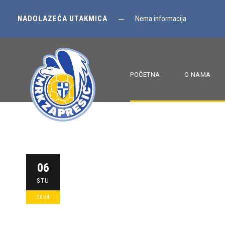
NADOLAZEĆA UTAKMICA
Nema informacija
POČETNA
O NAMA
U devetom kol
06
STU
MRKZAPRESIC
POČETNA
,
SENIORI
2024