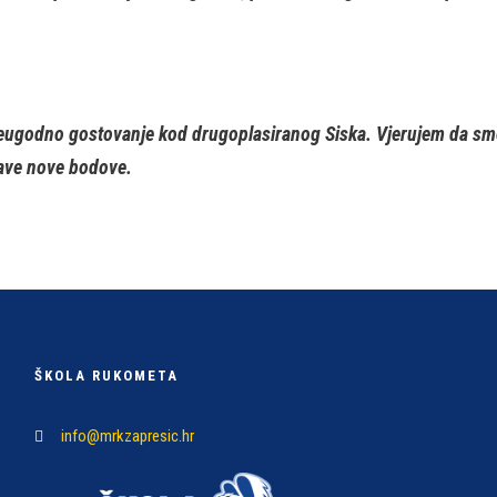
ugodno gostovanje kod drugoplasiranog Siska. Vjerujem da smo d
lave nove bodove.
ŠKOLA RUKOMETA
info@mrkzapresic.hr