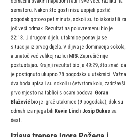
domaćini svakim napadom radili sve veću razliku na
semaforu. Nakon što gosti nisu uspjeli postići
pogodak gotovo pet minuta, sokoli su to iskoristili za
još veći odmak. Rezultat na poluvremenu bio je
22:13. U drugom dijelu utakmice ponavlja se
situacija iz prvog dijela. Vidljiva je dominacija sokola,
a unatoč već velikoj razlici MRK Zaprešić nije
postustajao. Krajnji rezultat bio je 49:29, što znači da
je postignuto ukupno 78 pogodaka u utakmici. Važna
dva boda upisali su sokoli u četvrtom kolu, zadržavši
prvo mjesto na tablici s osam bodova.
Goran
Blažević
bio je igrač utakmice (9 pogodaka), dok su
odmah iza njega bili
Kevin Lind
i
Josip Đukes
sa
šest.
Izjava trenera Igora Požega i