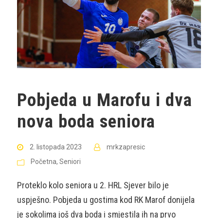
Pobjeda u Marofu i dva
nova boda seniora
2. listopada 2023
mrkzapresic
Početna
,
Seniori
Proteklo kolo seniora u 2. HRL Sjever bilo je
uspješno. Pobjeda u gostima kod RK Marof donijela
je sokolima još dva boda i smjestila ih na prvo