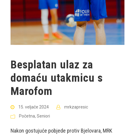
Besplatan ulaz za
domaću utakmicu s
Marofom
15. veljače 2024
mrkzapresic
Početna
,
Seniori
Nakon gostujuće pobjede protiv Bjelovara, MRK