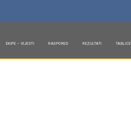
EKIPE – VIJESTI
RASPORED
REZULTATI
TABLICE
a sokoliće: U13 i U17 
MRK ZAPREŠIĆ
,
SEZONA 2025./26.
,
SOKOLIĆI