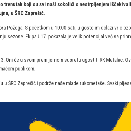
o trenutak koji su svi naši sokolići s nestrpljenjem iščekiva
rujna, u ŠRC Zaprešić.
ora Požega. S početkom u 10:00 sati, u goste im dolazi vrlo ozb
ranju sezone. Ekipa U17 pokazala je velik potencijal već na pr
13. Oni će u svom premijernom susretu ugostiti RK Metalac. Ova
domaćom publikom.
ođu u ŠRC Zaprešić i podrže naše mlade rukometaše. Svaki pljesa