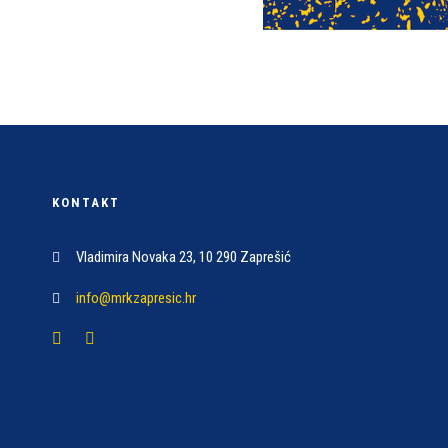
KONTAKT
Vladimira Novaka 23, 10 290 Zaprešić
info@mrkzapresic.hr