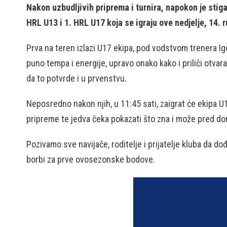
Nakon uzbudljivih priprema i turnira, napokon je stiga
HRL U13 i 1. HRL U17 koja se igraju ove nedjelje, 14. 
Prva na teren izlazi U17 ekipa, pod vodstvom trenera Ig
puno tempa i energije, upravo onako kako i priliči otva
da to potvrde i u prvenstvu.
Neposredno nakon njih, u 11:45 sati, zaigrat će ekipa U
pripreme te jedva čeka pokazati što zna i može pred 
Pozivamo sve navijače, roditelje i prijatelje kluba da d
borbi za prve ovosezonske bodove.