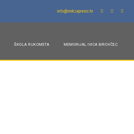
info@mrkzapresic.hr
ŠKOLA RUKOMETA
MEMORIJAL IVICA BIROVČEC
u akciji ove