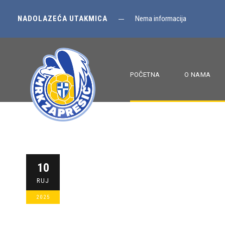
NADOLAZEĆA UTAKMICA
Nema informacija
POČETNA
O NAMA
Start sezone z
10
RUJ
nedjelje!
2025
MRKZAPRESIC
POČETNA
,
U-13
,
U-17