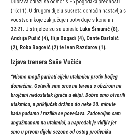
Dubrava odlazi na odmor s +5 pogodaka prednosti
(16:11). U drugom dijelu susreta domaćin nastavlja s
vodstvom koje zaključuje i potvrđuje s konanih
32:21. U strijelce su se upisali:
Luka Šimunić (8),
Andrija Pušić (4), Ilija Bogadi (4), Dante Bartolić
(2), Roko Bogović (2) te Ivan Razdorov (1).
Izjava trenera Saše Vučića
“Nismo mogli parirati cijelu utakmicu protiv boljeg
domaćina. Ostavili smo srce na terenu s obzirom na
brojčani nedostatak igrača u ekipi. Dobro smo otvorili
utakmicu, a priključak držimo do neke 20. minute
kada padamo i razlika se povećava. Zadovoljan sam
angažmanom na utakmici, a napredak je vidljiv jer
smo u prvom dijelu sezone od ostog protivnika