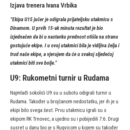
Izjava trenera Ivana Vrbika
“Ekipa U15 jučer je odigrala prijateljsku utakmicu s
Dinamom. U prvih 15-ak minuta rezultat je bio
izjednačen da bi u nastavku prednost otišla na stranu
gostujuće ekipe. I u ovoj utakmici bila je vidljiva želja i
trud naše ekipe, a vjerujem da će u svakoj sljedećoj
utakmici biti sve bolje.”
U9: Rukometni turnir u Rudama
Najmlađi sokolići U9 su u subotu odigrali turnir u
Rudama. Također u brojčanom nedostatku, jer ih je u
ekipi bilo svega šest. Prvu utakmicu igrali su s
ekipom RK Trnovec, a ujedno su i pobijedili 7:6. Drugi
susret u danu bio je s Rugvicom u kojem su također