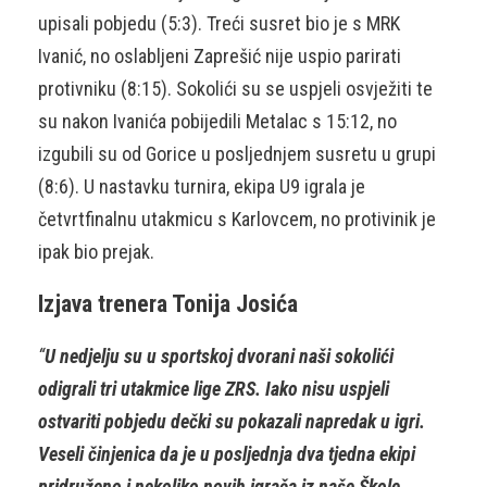
upisali pobjedu (5:3). Treći susret bio je s MRK
Ivanić, no oslabljeni Zaprešić nije uspio parirati
protivniku (8:15). Sokolići su se uspjeli osvježiti te
su nakon Ivanića pobijedili Metalac s 15:12, no
izgubili su od Gorice u posljednjem susretu u grupi
(8:6). U nastavku turnira, ekipa U9 igrala je
četvrtfinalnu utakmicu s Karlovcem, no protivinik je
ipak bio prejak.
Izjava trenera Tonija Josića
“
U nedjelju su u sportskoj dvorani naši sokolići
odigrali tri utakmice lige ZRS. Iako nisu uspjeli
ostvariti pobjedu dečki su pokazali napredak u igri.
Veseli činjenica da je u posljednja dva tjedna ekipi
pridruženo i nekoliko novih igrača iz naše Škole