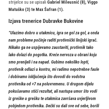
strijelce su se upisali
Gabriel Mileusnić (8), Viggo
Matuško (3) te Max Šafran (1).
Izjava trenerice Dubravke Bukovine
“Ulazimo dobro u utakmicu, igra se gol za gol, a onda
nam probleme počinje raditi protivnički linijski igrač.
Nikako ga ne uspijevamo zaustaviti, protivnik tako
lako dolazi do pogotka. Kreće nervoza u obrani koju
smo prenijeli i na napad. Gubimo nekoliko lopti,
protivnik odlazi u kontru, mi radimo nepotrebne faule
i dobivamo isključenja što dovodi do vodstva
protivnika od +7 na poluvremenu. U drugom dijelu
pokušavamo stići rezultat, ali nastupa umor što vodi
iz greške u grešku te utakmica završava uvjerljivom
pobjedom protivnika. Dečki su dali sve od sebe, borili