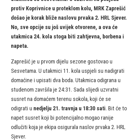
protiv Koprivnice u proteklom kolu, MRK Zaprešić
došao je korak bliže naslovu prvaka 2. HRL Sjever.
No, sve opcije su još uvijek otvorene, a ova će
utakmica 24. kola stoga biti zahtjevna, borbena i
napeta.
Zaprešić je u prvom dijelu sezone gostovao u
Sesvetama. U utakmici 11. kola uspjeli su nadigrati
domaćine i upisati dva boda. Utakmica odigrana u
studenom završila je 24:31. Sada slijedi uzvratni
susret na domaćem terenu sokola, koji će se
odigrati u
nedjelju 21. travnja u 18:30 sati
. Bit će to
napet susret koji bi potencijalno mogao ranije
odlučiti koja je ekipa osigurala naslov prvaka 2. HRL
Sjever.