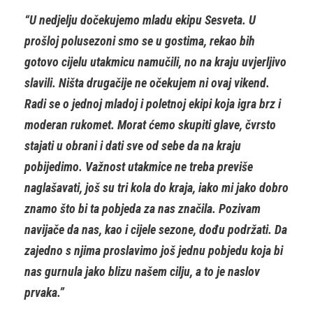
“U nedjelju dočekujemo mladu ekipu Sesveta. U
prošloj polusezoni smo se u gostima, rekao bih
gotovo cijelu utakmicu namučili, no na kraju uvjerljivo
slavili. Ništa drugačije ne očekujem ni ovaj vikend.
Radi se o jednoj mladoj i poletnoj ekipi koja igra brz i
moderan rukomet. Morat ćemo skupiti glave, čvrsto
stajati u obrani i dati sve od sebe da na kraju
pobijedimo. Važnost utakmice ne treba previše
naglašavati, još su tri kola do kraja, iako mi jako dobro
znamo što bi ta pobjeda za nas značila. Pozivam
navijače da nas, kao i cijele sezone, dođu podržati. Da
zajedno s njima proslavimo još jednu pobjedu koja bi
nas gurnula jako blizu našem cilju, a to je naslov
prvaka.”