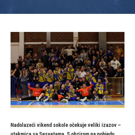
Nadolazeći vikend sokole očekuje veliki izazov –
utakmica sa Sesvetama. S obzirom na pobjedu