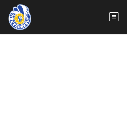
Sesvete dominantne u
dvije utakmice sa
Zaprešićem
MRKZAPRESIC
POČETNA
,
U-11
,
U-13
MRK ZAPREŠIĆ
,
SOKOLIĆI
,
U11
,
U13