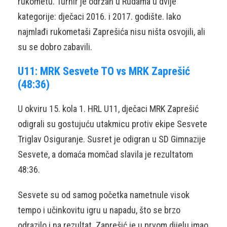
rukometu. Turnir je održan u Rudama u dvije
kategorije: dječaci 2016. i 2017. godište. Iako
najmlađi rukometaši Zaprešića nisu ništa osvojili, ali
su se dobro zabavili.
U11: MRK Sesvete TO vs MRK Zaprešić
(48:36)
U okviru 15. kola 1. HRL U11, dječaci MRK Zaprešić
odigrali su gostujuću utakmicu protiv ekipe Sesvete
Triglav Osiguranje. Susret je odigran u SD Gimnazije
Sesvete, a domaća momčad slavila je rezultatom
48:36.
Sesvete su od samog početka nametnule visok
tempo i učinkovitu igru u napadu, što se brzo
odrazilo i na rezultat. Zaprešić je u prvom dijelu imao