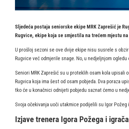
Sljedeća postaja seniorske ekipe MRK Zaprešić je Rugv
Rugvice, ekipe koja se smjestila na trećem mjestu na 
U prošloj sezoni se ove dvije ekipe nisu susrele s obzir
Rugvice već odmjerile snage. No, u nedjeljnjom ogledu obj
Seniori MRK Zaprešić su u proteklih osam kola upisali
Rugvica koja ima šest od osam pobjeda. Dva poraza upisa
tko će u konačnici odnijeti pobjedu saznat ćemo u nedje
Svoja očekivanja uoči utakmice podijelili su Igor Požeg 
Izjave trenera Igora Požega i igra