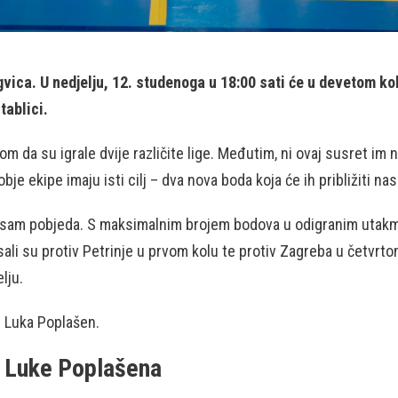
ica. U nedjelju, 12. studenoga u 18:00 sati će u devetom kol
tablici.
om da su igrale dvije različite lige. Međutim, ni ovaj susret im 
e ekipe imaju isti cilj – dva nova boda koja će ih približiti na
 osam pobjeda. S maksimalnim brojem bodova u odigranim utakmi
li su protiv Petrinje u prvom kolu te protiv Zagreba u četvrto
lju.
i Luka Poplašen.
ča Luke Poplašena