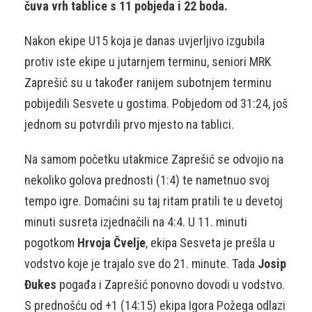
čuva vrh tablice s 11 pobjeda i 22 boda.
Nakon ekipe U15 koja je danas uvjerljivo izgubila
protiv iste ekipe u jutarnjem terminu, seniori MRK
Zaprešić su u također ranijem subotnjem terminu
pobijedili Sesvete u gostima. Pobjedom od 31:24, još
jednom su potvrdili prvo mjesto na tablici.
Na samom početku utakmice Zaprešić se odvojio na
nekoliko golova prednosti (1:4) te nametnuo svoj
tempo igre. Domaćini su taj ritam pratili te u devetoj
minuti susreta izjednačili na 4:4. U 11. minuti
pogotkom
Hrvoja Čvelje
, ekipa Sesveta je prešla u
vodstvo koje je trajalo sve do 21. minute. Tada
Josip
Đukes
pogađa i Zaprešić ponovno dovodi u vodstvo.
S prednošću od +1 (14:15) ekipa Igora Požega odlazi