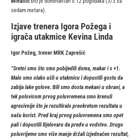
Mihailić
bio je dominantan s 12 pogodaka (3/3 sa
sedam metara).
Izjave trenera Igora Požega i
igrača utakmice Kevina Linda
Igor Požeg, trener MRK Zaprešić
“Sretni smo što smo pobijedili doma, makar i s +1.
Malo smo olako ušli u utakmicu i dopustili gostu da
zabija lake golove. Bili smo dosta mekani u obrani, a
tek polovicom prvog poluvremena smo krenuli
agresivnije što je rezultiralo preokretom rezultata u
našu korist. Pred kraj prvog poluvremena smo opet
pali i dopustili Bjelovaru da pređe u vodstvo. Drugo
poluvrijeme smo više manje držali izjednačen rezultat,