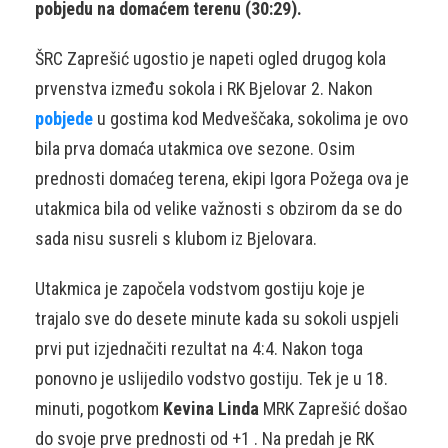
pobjedu na domaćem terenu (30:29).
ŠRC Zaprešić ugostio je napeti ogled drugog kola
prvenstva između sokola i RK Bjelovar 2. Nakon
pobjede
u gostima kod Medveščaka, sokolima je ovo
bila prva domaća utakmica ove sezone. Osim
prednosti domaćeg terena, ekipi Igora Požega ova je
utakmica bila od velike važnosti s obzirom da se do
sada nisu susreli s klubom iz Bjelovara.
Utakmica je započela vodstvom gostiju koje je
trajalo sve do desete minute kada su sokoli uspjeli
prvi put izjednačiti rezultat na 4:4. Nakon toga
ponovno je uslijedilo vodstvo gostiju. Tek je u 18.
minuti, pogotkom
Kevina Linda
MRK Zaprešić došao
do svoje prve prednosti od +1 . Na predah je RK