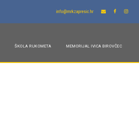
info@mrkzapresic.hr
ŠKOLA RUKOMETA
MEMORIJAL IVICA BIROVČEC
RL Sjever protiv
OLI