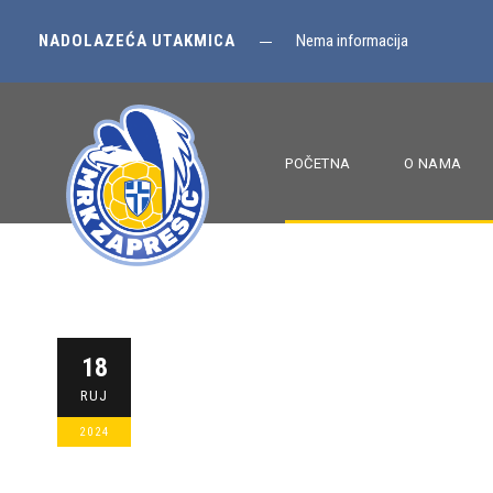
NADOLAZEĆA UTAKMICA
Nema informacija
POČETNA
O NAMA
Seniori MRK Za
18
RUJ
Maksimir Past
2024
MRKZAPRESIC
25 GODINA
,
POČETNA