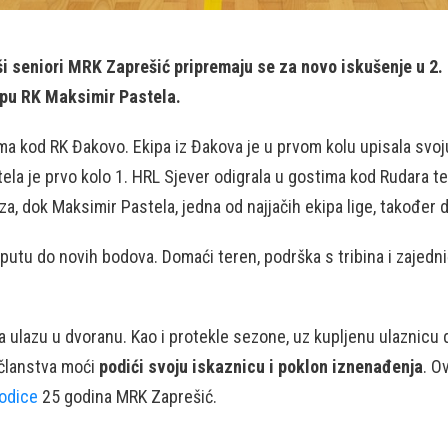
 seniori MRK Zaprešić pripremaju se za novo iskušenje u 2. k
ipu RK Maksimir Pastela.
ima kod RK Đakovo. Ekipa iz Đakova je u prvom kolu upisala svoj
tela je prvo kolo 1. HRL Sjever odigrala u gostima kod Rudara t
za, dok Maksimir Pastela, jedna od najjačih ekipa lige, također
tu do novih bodova. Domaći teren, podrška s tribina i zajednič
na ulazu u dvoranu. Kao i protekle sezone, uz kupljenu ulaznicu 
 članstva moći
podići svoju iskaznicu i poklon iznenađenja
. O
oodice
25 godina MRK Zaprešić.