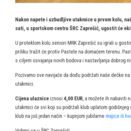
Nakon napete i uzbudljive utakmice u prvom kolu, naši
sati, u sportskom centru ŠRC Zaprešić, ugostit će ek
U proteklom kolu seniori MRK Zaprešić su igrali u gost
priliku tražit će protiv Pastele na domaćem terenu. Pas
s ciljem osvajanja novih bodova i nastavljanja dobrog ni
Pozivamo sve navijače da dođu podržati naše dečke na pu
utakmici.
Cijena ulaznice
iznosi
4,00 EUR
, a možete ih nabaviti 
utakmici će svi koji su podržali klub uplatom godišnjeg
klub na još jedan način – kupnjom jubilarne
majice ili h
Vidimo se u ŠRC Zaprešić!