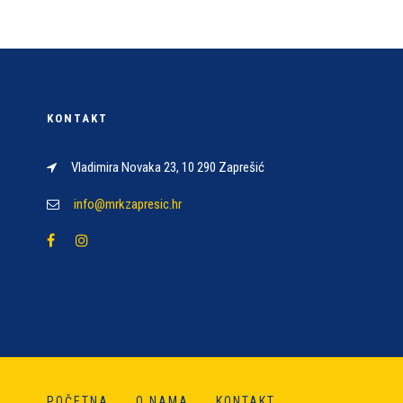
KONTAKT
Vladimira Novaka 23, 10 290 Zaprešić
info@mrkzapresic.hr
POČETNA
O NAMA
KONTAKT