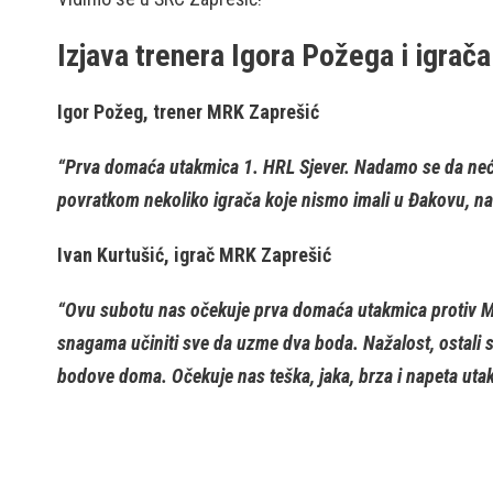
Izjava trenera Igora Požega i igrač
Igor Požeg, trener MRK Zaprešić
“Prva domaća utakmica 1. HRL Sjever. Nadamo se da neć
povratkom nekoliko igrača koje nismo imali u Đakovu, nad
Ivan Kurtušić, igrač MRK Zaprešić
“Ovu subotu nas očekuje prva domaća utakmica protiv Maks
snagama učiniti sve da uzme dva boda. Nažalost, ostali s
bodove doma. Očekuje nas teška, jaka, brza i napeta uta