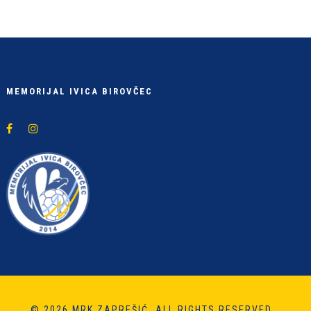
MEMORIJAL IVICA BIROVČEC
© 2026 MRK ZAPREŠIĆ. ALL RIGHTS RESERVED.