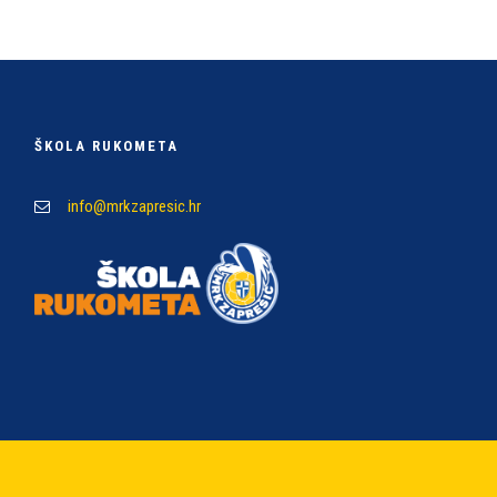
ŠKOLA RUKOMETA
info@mrkzapresic.hr