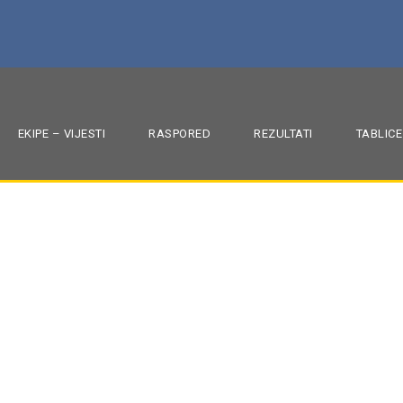
EKIPE – VIJESTI
RASPORED
REZULTATI
TABLICE
prešić u 2. kolu 1. H
ele
,
SENIORI
1. HRL SJEVER
,
MRK ZAPREŠIĆ
,
SEZONA 2024./25.
,
SOK