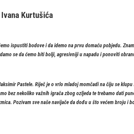
a Ivana Kurtušića
emo ispustiti bodove i da idemo na prvu domaću pobjedu. Znam
amo se da ćemo biti bolji, agresivniji u napadu i ponoviti obranu
imir Pastele. Riječ je o vrlo mladoj momčadi na čiju se klupu k
mo bez nekoliko važnih igrača zbog ozljeda te trebamo dati puno
kmica. Pozivam sve naše navijače da dođu u što većem broju i bo