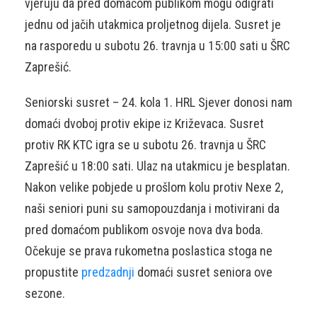
vjeruju da pred domaćom publikom mogu odigrati
jednu od jačih utakmica proljetnog dijela. Susret je
na rasporedu u subotu 26. travnja u 15:00 sati u ŠRC
Zaprešić.
Seniorski susret – 24. kola 1. HRL Sjever donosi nam
domaći dvoboj protiv ekipe iz Križevaca. Susret
protiv RK KTC igra se u subotu 26. travnja u ŠRC
Zaprešić u 18:00 sati. Ulaz na utakmicu je besplatan.
Nakon velike pobjede u prošlom kolu protiv Nexe 2,
naši seniori puni su samopouzdanja i motivirani da
pred domaćom publikom osvoje nova dva boda.
Očekuje se prava rukometna poslastica stoga ne
propustite
predzadnji
domaći susret seniora ove
sezone.