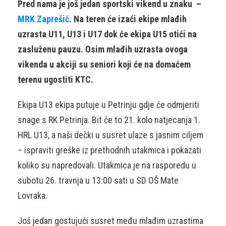
Pred nama je još jedan sportski vikend u znaku –
MRK Zaprešić
. Na teren će izaći ekipe mlađih
uzrasta U11, U13 i U17 dok će ekipa U15 otići na
zasluženu pauzu. Osim mlađih uzrasta ovoga
vikenda u akciji su seniori koji će na domaćem
terenu ugostiti KTC.
Ekipa U13 ekipa putuje u Petrinju gdje će odmjeriti
snage s RK Petrinja. Bit će to 21. kolo natjecanja 1.
HRL U13, a naši dečki u susret ulaze s jasnim ciljem
– ispraviti greške iz prethodnih utakmica i pokazati
koliko su napredovali. Utakmica je na rasporedu u
subotu 26. travnja u 13:00 sati u SD OŠ Mate
Lovraka.
Još jedan gostujući susret među mlađim uzrastima