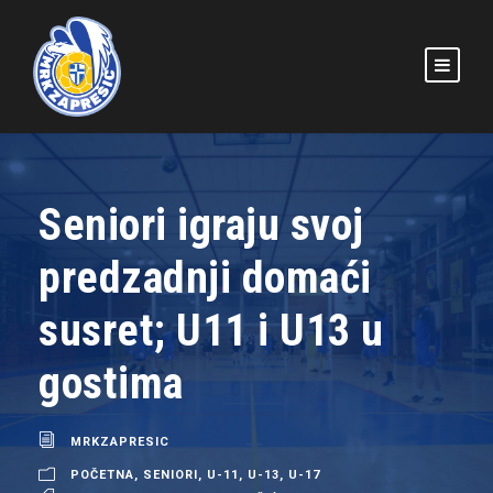
Seniori igraju svoj
predzadnji domaći
susret; U11 i U13 u
gostima
MRKZAPRESIC
POČETNA
,
SENIORI
,
U-11
,
U-13
,
U-17