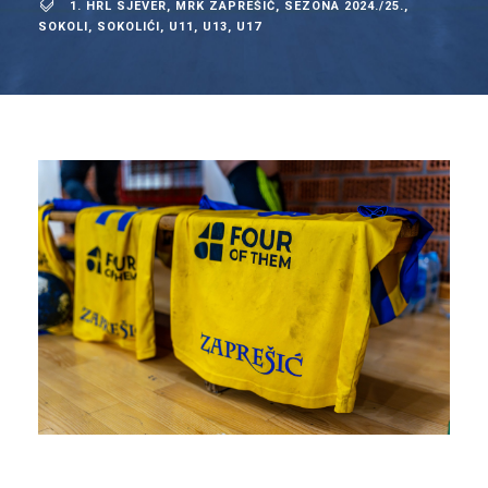
1. HRL SJEVER
,
MRK ZAPREŠIĆ
,
SEZONA 2024./25.
,
SOKOLI
,
SOKOLIĆI
,
U11
,
U13
,
U17