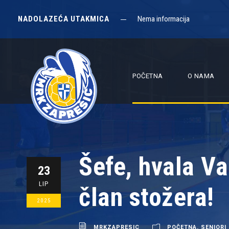
NADOLAZEĆA UTAKMICA
Nema informacija
POČETNA
O NAMA
Šefe, hvala V
23
LIP
član stožera!
2025
MRKZAPRESIC
POČETNA
,
SENIORI