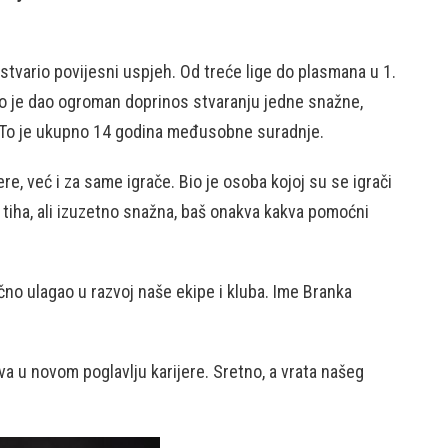
ostvario povijesni uspjeh. Od treće lige do plasmana u 1.
ko je dao ogroman doprinos stvaranju jedne snažne,
. To je ukupno 14 godina međusobne suradnje.
e, već i za same igrače. Bio je osoba kojoj su se igrači
la tiha, ali izuzetno snažna, baš onakva kakva pomoćni
ično ulagao u razvoj naše ekipe i kluba. Ime Branka
va u novom poglavlju karijere. Sretno, a vrata našeg