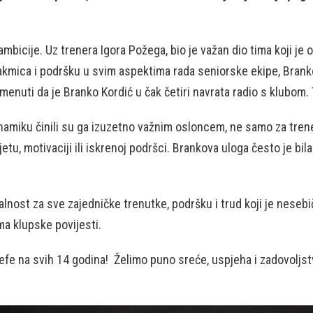
ambicije. Uz trenera Igora Požega, bio je važan dio tima koji je 
takmica i podršku u svim aspektima rada seniorske ekipe, Bran
enuti da je Branko Kordić u čak četiri navrata radio s klubom
namiku činili su ga izuzetno važnim osloncem, ne samo za trener
jetu, motivaciji ili iskrenoj podršci. Brankova uloga često je bi
valnost za sve zajedničke trenutke, podršku i trud koji je neseb
ma klupske povijesti.
 šefe na svih 14 godina! Želimo puno sreće, uspjeha i zadovoljst