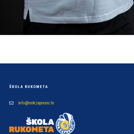
ŠKOLA RUKOMETA
info@mrkzapresic.hr