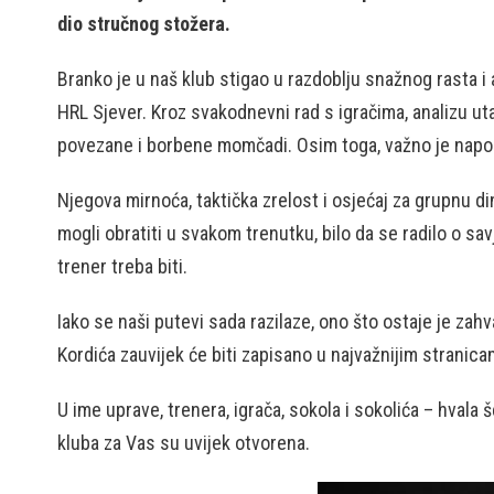
dio stručnog stožera.
Branko je u naš klub stigao u razdoblju snažnog rasta i 
HRL Sjever. Kroz svakodnevni rad s igračima, analizu u
povezane i borbene momčadi. Osim toga, važno je napom
Njegova mirnoća, taktička zrelost i osjećaj za grupnu di
mogli obratiti u svakom trenutku, bilo da se radilo o sav
trener treba biti.
Iako se naši putevi sada razilaze, ono što ostaje je zah
Kordića zauvijek će biti zapisano u najvažnijim stranica
U ime uprave, trenera, igrača, sokola i sokolića – hvala
kluba za Vas su uvijek otvorena.