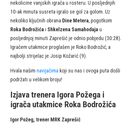
nekolicine vanjskih igrača u rosteru. U posljednjih
10-ak minuta susreta igralo se gol za golom. Uz
nekoliko ključnih obrana
Dine Metera
, pogotkom
Roka Bodrožića
i
Shkelzena Samahodaja
u
posljednjoj minuti Zaprešić je odnio pobjedu (30:28).
Igračem utakmice proglašen je Roko Bodrožić, a
najbolji strijelac je Josip Kožarić (9).
Hvala našim
navijačima
koji su nas i ovoga puta došli
podržati u velikom broju!
Izjava trenera Igora Požega i
igrača utakmice Roka Bodrožića
Igor Požeg, trener MRK Zaprešić