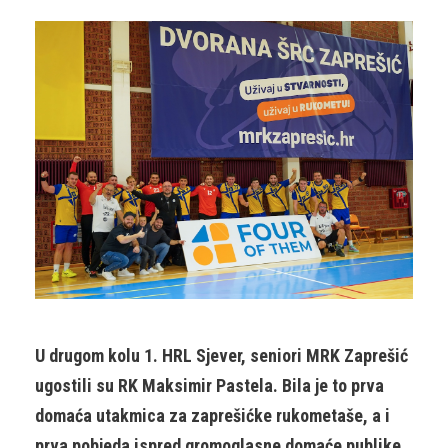
U drugom kolu 1. HRL Sjever, seniori MRK Zaprešić
ugostili su RK Maksimir Pastela. Bila je to prva
domaća utakmica za zaprešićke rukometaše, a i
prva pobjeda ispred gromoglasne domaće publike.