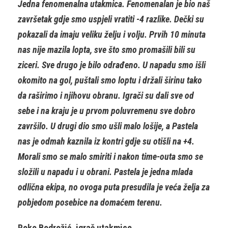
Jedna fenomenalna utakmica. Fenomenalan je bio naš
završetak gdje smo uspjeli vratiti -4 razlike. Dečki su
pokazali da imaju veliku želju i volju. Prvih 10 minuta
nas nije mazila lopta, sve što smo promašili bili su
ziceri. Sve drugo je bilo odrađeno. U napadu smo išli
okomito na gol, puštali smo loptu i držali širinu tako
da raširimo i njihovu obranu. Igrači su dali sve od
sebe i na kraju je u prvom poluvremenu sve dobro
završilo. U drugi dio smo ušli malo lošije, a Pastela
nas je odmah kaznila iz kontri gdje su otišli na +4.
Morali smo se malo smiriti i nakon time-outa smo se
složili u napadu i u obrani. Pastela je jedna mlada
odlična ekipa, no ovoga puta presudila je veća želja za
pobjedom posebice na domaćem terenu.
Roko Bodrožić, igrač utakmice